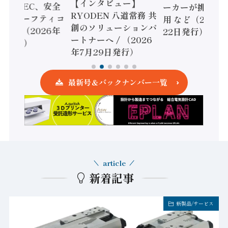
【インタビュー】
全
ーカーが挑むデータ活
リー、
RYODEN 八道常務 共
ィコ
用 など（2026年7月
強化 /
創のソリューションパ
年
22日発行）
安全設
ートナーへ / （2026
年7月
年7月29日発行）
最新号＆バックナンバー一覧
article
新着記事
新製品/サービス