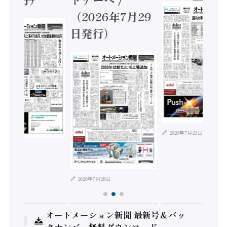
（2026年7月29
日発行）
2026年7月21日
年8月4日
2026年7月28日
オートメーション新聞 最新号＆バッ
クナンバー無料ダウンロード