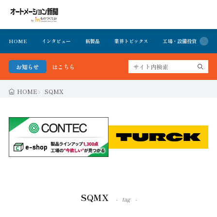
HOME
インタビュー
新製品
業界トピックス
工場・設備投資
イ
で公開中 詳細はこちら
お知らせ
HOME
SQMX
SQMX
tag