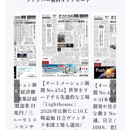
【オートメーション新
ン新
【オートメーション新
【オー
聞 No.454】世界をリ
構
聞 No.453】フィジカ
聞 No
ードする先進的な工場
計結
ルAI本格化へ 国産AI
ェル「
「Lighthouse」
付
開発や社会実装に活発
ファク
2026年は新たに16工
三
な動き Noetra、富士
書20
場追加 日立ヴァンタ
ミコ
通、日立 / 兵神装備 ×
ピード感
ラ米国工場も選出/
サ
HMS、老舗ポンプメ
ソニッ