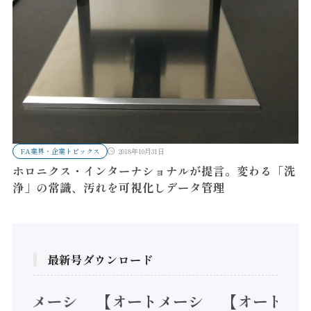
FA業界・企業トピックス
2018年10月31日
ホロニクス・インターナショナルが提言。変わる「洗
浄」の常識、汚れを可視化しデータ管理
最新号ダウンロード
オートメーシ
【オートメーシ
【オートメ