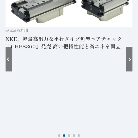
プ角型エアチャック
持性能と省エネを両立
2026年8月6日
セイコーエプソン、ペロブスカイ
クジェット装置開発の韓国Gosan 