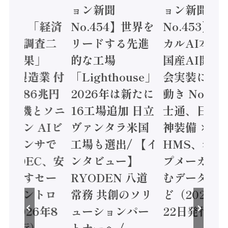
ン新聞
ョン新聞
ョン新聞
.455】「経済
No.454】世界を
No.453】
造実態調査二
リードする先進
カルAI本格
集計結果」
的な工場
国産AI開発
24年製造業 付
「Lighthouse」
会実装に活
値額86兆円
2026年は新たに
動き Noetr
三菱電機とソニ
16工場追加 日立
士通、日立 /
ミコン AIビ
ヴァンタラ米国
神装備 ×
ョンセンサで
工場も選出/ 【イ
HMS、老舗
 / IDEC、安
ンタビュー】
プメーカー
に動かすセー
RYODEN 八道
むデータ活用
ティコントロ
常務 共創のソリ
ど（2026年
（2026年8
ューションパー
22日発行）
日発行）
トナーへ /