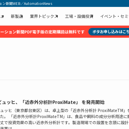
聞WEB／AutomationNews
ュ
新製品
業界トピックス
工場・設備投資
イベント・セミ
ーション新聞PDF電子版の定期購読は無料です
ボタお申し込みはこ
ュッヒ、「近赤外分析計ProxiMate」 を発売開始
ュッヒ（東京都台東区）は、卓上型の「近赤外分析計 ProxiMateTM」
た。 「近赤外分析計ProxiMateTM」は、食品や飼料の成分分析用途に
丈で投資効果の高い近赤外分析計です。製造現場での設置を念頭に設計
装置は、...