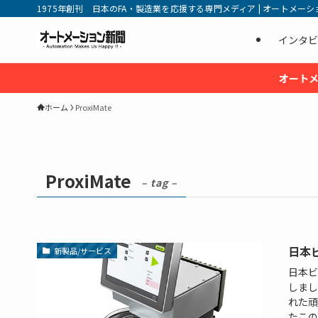
1975年創刊 日本のFA・製造業を応援する専門メディア | オートメーション新
インタビ
オートメ
ホーム
ProxiMate
ProxiMate
– tag –
日本ビ
新製品/サービス
日本ビ
しまし
れた頑
たこの