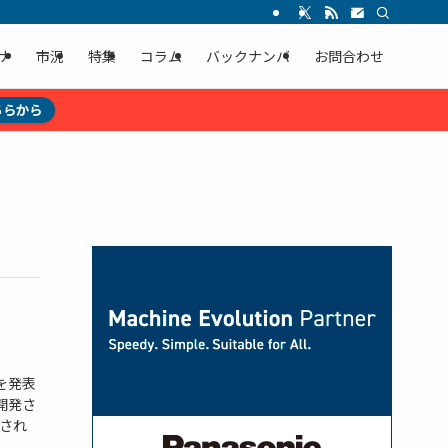
ナ
市況
特集
コラム
バックナンバ
お問合わせ
ちらから
を発表
開発さ
され