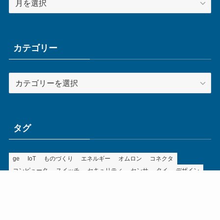
ー
カ
イ
ブ
カテゴリー
カ
テ
ゴ
リ
ー
タグ
ge
IoT
ものづくり
エネルギー
オムロン
コネクタ
コンピュータ
スイッチ
セキュリティ
センサ
タイ
デザイン
デジタル
ドイツ
バリ
ライン
ロボット
三菱電機
中国
企業
制御機器
制御盤
効率化
動向
半導体
安全
展示会
採用
接続
搬送
改善
機械
液晶
温度
無線
物流
経済産業省
自動車
製造業
見える化
輸出
通信
部品