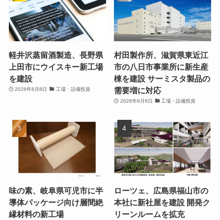
軽井沢蒸留酒製造、長野県
村田製作所、滋賀県東近江
上田市にウイスキー新工場
市の八日市事業所に新生産
を建設
棟を建設 サーミスタ製品の
需要増に対応
2026年8月8日
工場・設備投資
2026年8月8日
工場・設備投資
味の素、岐阜県可児市に半
ローツェ、広島県福山市の
導体パッケージ向け層間絶
本社に新社屋を建設 開発ク
縁材料の新工場
リーンルームを拡充