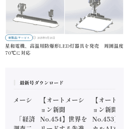
新製品/サービス
2025年9月26日
星和電機、高温用防爆形LED灯器具を発売 周囲温度
70℃に対応
最新号ダウンロード
オートメーシ
【オートメーシ
【オートメ
ン新聞
ョン新聞
ョン新聞
.455】「経済
No.454】世界を
No.453】
造実態調査二
リードする先進
カルAI本格