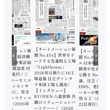
【オートメーション新
ートメーション新
【オートメーシ
聞 No.454】世界をリ
o.455】「経済構
聞 No.453】フ
ードする先進的な工場
態調査二次集計結
ルAI本格化へ 国
「Lighthouse」
024年製造業 付
開発や社会実装
2026年は新たに16工
額86兆円 / 三
な動き Noetra
場追加 日立ヴァンタ
機とソニーセミコ
通、日立 / 兵神
ラ米国工場も選出/
AIビジョンセンサ
HMS、老舗ポン
【インタビュー】
 / IDEC、安全
ーカーが挑むデ
RYODEN 八道常務 共
かすセーフティコ
用 など（2026
創のソリューションパ
ローラ（2026年
22日発行）
ートナーへ / （2026
5日発行）