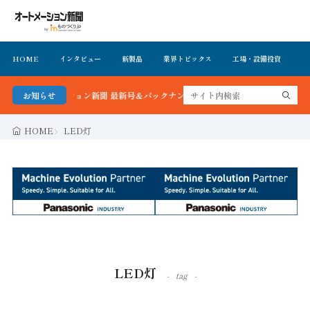
HOME
インタビュー
新製品
業界トピックス
工場・設備投資
イ
！オートメーション新聞 最新号＆バックナンバーを無料で公開中 詳細はこちら
お知らせ
HOME
LED灯
LED灯
tag