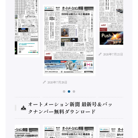
2026年7月21日
年8月4日
2026年7月28日
オートメーション新聞 最新号＆バッ
クナンバー無料ダウンロード