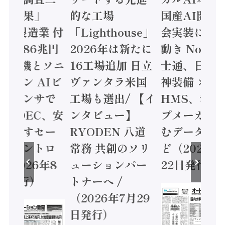
集計結果」
的な工場
国産AI開発
24年製造業 付
「Lighthouse」
会実装に活
値額86兆円
2026年は新たに
動き Noetr
三菱電機とソニ
16工場追加 日立
士通、日立 /
ミコン AIビ
ヴァンタラ米国
神装備 ×
ョンセンサで
工場も選出/ 【イ
HMS、老舗
 / IDEC、安
ンタビュー】
プメーカー
に動かすセー
RYODEN 八道
むデータ活用
ティコントロ
常務 共創のソリ
ど（2026年
（2026年8
ューションパー
22日発行）
日発行）
トナーへ /
（2026年7月29
日発行）