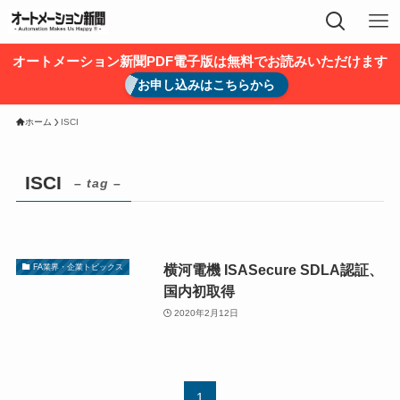
オートメーション新聞PDF電子版は無料でお読みいただけます
お申し込みはこちらから
ホーム
ISCI
ISCI
– tag –
横河電機 ISASecure SDLA認証、
FA業界・企業トピックス
国内初取得
2020年2月12日
1