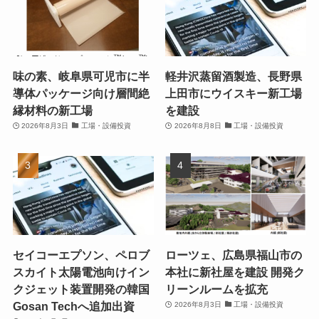
味の素、岐阜県可児市に半
軽井沢蒸留酒製造、長野県
導体パッケージ向け層間絶
上田市にウイスキー新工場
縁材料の新工場
を建設
2026年8月3日
工場・設備投資
2026年8月8日
工場・設備投資
セイコーエプソン、ペロブ
ローツェ、広島県福山市の
スカイト太陽電池向けイン
本社に新社屋を建設 開発ク
クジェット装置開発の韓国
リーンルームを拡充
Gosan Techへ追加出資
2026年8月3日
工場・設備投資