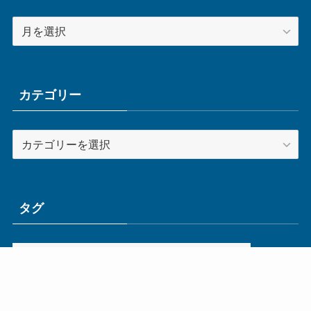
ア
ー
カ
イ
ブ
カテゴリー
カ
テ
ゴ
リ
ー
タグ
ge
IoT
ものづくり
エネルギー
オムロン
コネクタ
コンピュータ
スイッチ
セキュリティ
センサ
タイ
デザイン
デジタル
ドイツ
バリ
ライン
ロボット
三菱電機
中国
企業
制御機器
制御盤
効率化
動向
半導体
安全
展示会