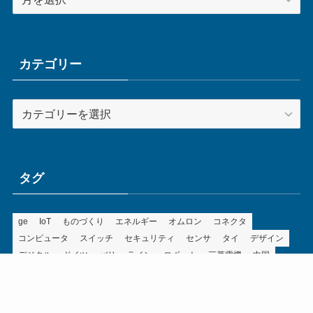
ー
カ
イ
ブ
カテゴリー
カ
テ
ゴ
リ
ー
タグ
ge
IoT
ものづくり
エネルギー
オムロン
コネクタ
コンピュータ
スイッチ
セキュリティ
センサ
タイ
デザイン
デジタル
ドイツ
バリ
ライン
ロボット
三菱電機
中国
企業
制御機器
制御盤
効率化
動向
半導体
安全
展示会
採用
接続
搬送
改善
機械
液晶
温度
無線
物流
経済産業省
自動車
製造業
見える化
輸出
通信
部品