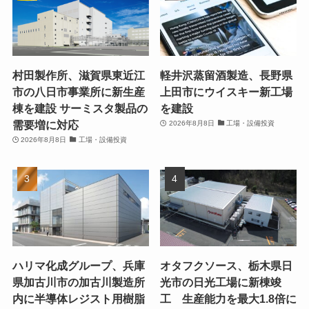
村田製作所、滋賀県東近江
軽井沢蒸留酒製造、長野県
市の八日市事業所に新生産
上田市にウイスキー新工場
棟を建設 サーミスタ製品の
を建設
需要増に対応
2026年8月8日
工場・設備投資
2026年8月8日
工場・設備投資
ハリマ化成グループ、兵庫
オタフクソース、栃木県日
県加古川市の加古川製造所
光市の日光工場に新棟竣
内に半導体レジスト用樹脂
工 生産能力を最大1.8倍に