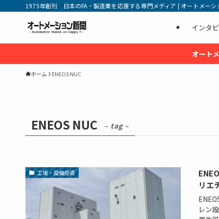
1975年創刊 日本のFA・製造業を応援する専門メディア | オートメーション新
インタビ
オートメ
ホーム
ENEOS NUC
ENEOS NUC
– tag –
EN
工場・設備投資
リエ
ENE
レン設