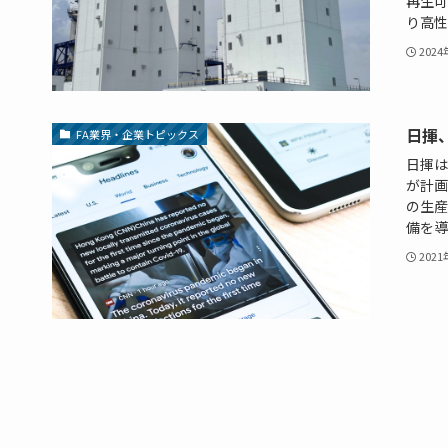
再生可
り高性能
202
日揮
FA業界・企業トピックス
日揮は
が計画
の生産
備を導
202