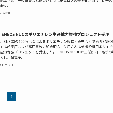
能エネルギーの重要な課題のひとつに送電ロスの最少化があり、従来の
な、...
4年9月13日
、ENEOS NUCのポリエチレン生産能力増強プロジェクト受注
、ENEOSの100％出資によるポリエチレン製造・販売会社であるENEOS 
する超高圧および高圧電線の絶縁用途に使用される架橋絶縁用ポリエチ
能力増強プロジェクトを受注した。 ENEOS NUC川崎工業所内に最新
入し、超高圧...
1年11月10日
1