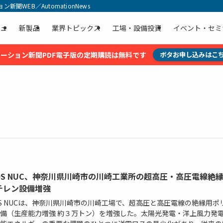
聞WEB／AutomationNews
ュ
新製品
業界トピックス
工場・設備投資
イベント・セミ
ーション新聞PDF電子版の定期購読は無料です
ボタお申し込みはこ
EOS NUC、神奈川県川崎市の川崎工業所の超高圧・高圧電線絶
チレン設備増強
OS NUCは、神奈川県川崎市の川崎工場で、超高圧と高圧電線の絶縁用ポ
備（生産能力増強 約３万トン）を増強した。太陽光発電・洋上風力発