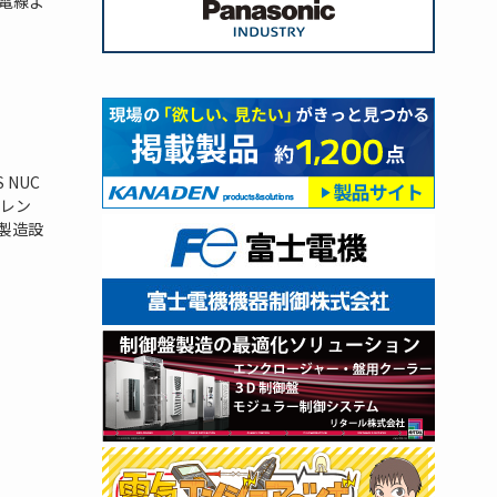
電線よ
NUC
レン
の製造設