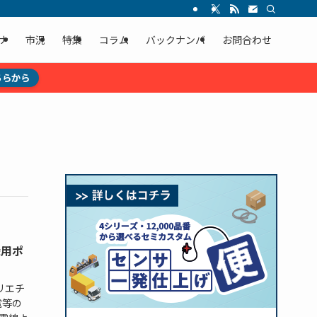
ナ
市況
特集
コラム
バックナンバ
お問合わせ
ちらから
縁用ポ
リエチ
電等の