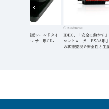
2026年8月6日
2026年8月6日
ンサテック、高感度シールドタイ
IDEC、「安全に動かす
静電容量形近接センサ「形CD-
コントローラ「FS3A形」
12」発売
の状態監視で安全性と生