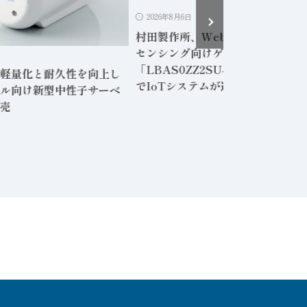
2026年8月6日
村田製作所、Webアプリ内蔵の無
センシング向けゲートウェイ
日
「LBAS0ZZ2SU-001」専用PC
軽量化と耐久性を向上し
でIoTシステムが運用可能に
ル向け新型中性子サーベ
売