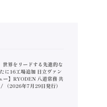
4】世界をリードする先進的な
は新たに16工場追加 日立ヴァン
ー】RYODEN 八道常務 共
（2026年7月29日発行）