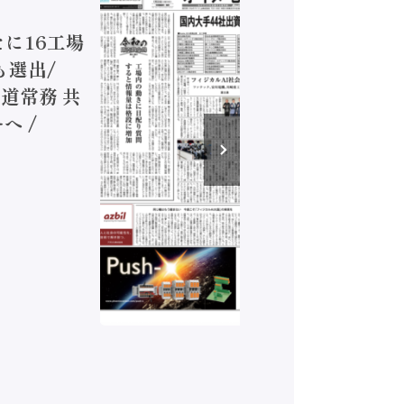
ジカルA
新たに16工場
装に活発
も選出/
兵神装備
道常務 共
が挑むデ
へ /
発行）