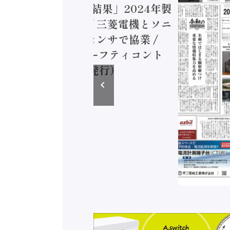
造実態調査二次集計結果」2024年製
付加価値額86兆円 / 三菱電機とソニ
ミコン AIビジョンセンサで協業 /
EC、安全に動かすセーフティコント
ラ（2026年8月5日発行）