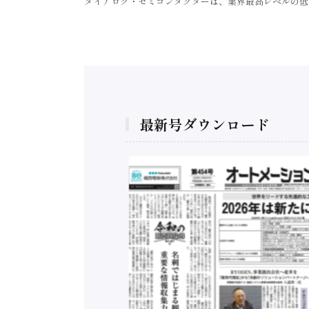
ダイアログ・セミコンダクターは、業界最高レベルの低
最新号ダウンロード
構造実態調査二次集
/ 三菱電機とソニー
C、安全に動かすセ
行）