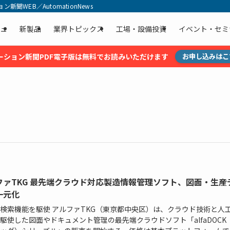
聞WEB／AutomationNews
ュ
新製品
業界トピックス
工場・設備投資
イベント・セミ
ーション新聞PDF電子版は無料でお読みいただけます
お申し込みはこ
ファTKG 最先端クラウド対応製造情報管理ソフト、図面・生産
一元化
検索機能を駆使 アルファTKG（東京都中央区）は、クラウド技術と人
駆使した図面やドキュメント管理の最先端クラウドソフト「alfaDOCK