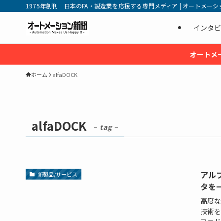
1975年創刊 日本のFA・製造業を応援する専門メディア | オートメーション新
インタビ
オートメ
ホーム
alfaDOCK
alfaDOCK
– tag –
アル
新製品/サービス
タを
高度な
技術を