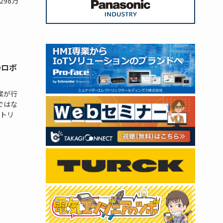
98万
のロボ
案が行
ではな
ストリ