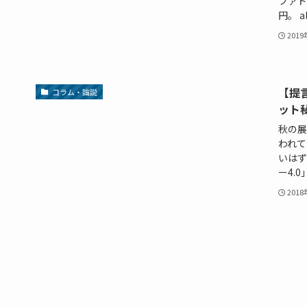
ファド
円。 al
201
【提
コラム・論説
ット
秋の展
われて
いはず
ー4.0
201