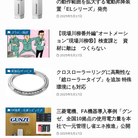
の動作範囲を拡大する電動昇降装
置「ELシリーズ」発売
2025年5月17日
【現場川柳番外編”オートメーシ
コラム・論説
ョン”現場川柳⑯】検査課と 資
材に敵は つくらない
2025年5月17日
クロスローラーリングに高剛性な
新製品/サービス
「総ローラータイプ」を追加 特殊
環境にも対応
2025年5月17日
三菱電機、FA機器導入事例「グン
FA業界・企業トピックス
ゼ、全国10拠点の使用電力量を本
社で一元管理し省エネ推進」公開
2025年5月17日