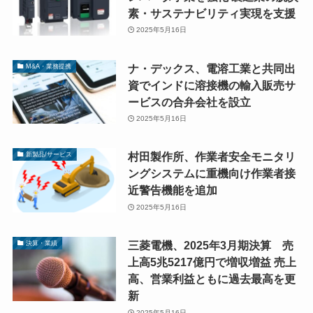
素・サステナビリティ実現を支援
2025年5月16日
ナ・デックス、電溶工業と共同出
M&A・業務提携
資でインドに溶接機の輸入販売サ
ービスの合弁会社を設立
2025年5月16日
村田製作所、作業者安全モニタリ
新製品/サービス
ングシステムに重機向け作業者接
近警告機能を追加
2025年5月16日
三菱電機、2025年3月期決算 売
決算・業績
上高5兆5217億円で増収増益 売上
高、営業利益ともに過去最高を更
新
2025年5月16日