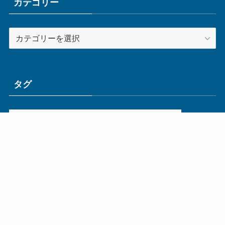
ブ
カテゴリー
カ
テ
ゴ
リ
ー
タグ
ge
IoT
ものづくり
エネルギー
オムロン
コネクタ
コンピュータ
スイッチ
セキュリティ
センサ
タイ
デザイン
デジタル
ドイツ
バリ
ライン
ロボット
三菱電機
中国
企業
制御機器
制御盤
効率化
動向
半導体
安全
展示会
採用
接続
搬送
改善
機械
液晶
温度
無線
物流
経済産業省
自動車
製造業
見える化
輸出
通信
部品
電子部品
電気