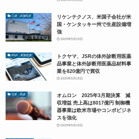
リケンテクノス、米国子会社が米
工場・設備投資
国・ケンタッキー州で生産設備増
強
2025年5月15日
トクヤマ、JSRの体外診断用医薬
M&A・業務提携
品事業と体外診断用医薬品材料事
業を820億円で買収
2025年5月15日
オムロン 2025年3月期決算 減
決算・業績
収増益 売上高は8017億円 制御機
器事業は欧米市場やコンポビジネ
スを強化
2025年5月15日