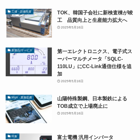
TOK、韓国子会社に新検査棟が竣
工場・設備投資
工 品質向上と生産能力拡大へ
2025年5月16日
第一エレクトロニクス、電子式ス
新製品/サービス
ーパーマルチメータ「SQLC-
110LU」にCC-Link通信仕様を追
加
2025年5月16日
山陽特殊製鋼、日本製鉄による
M&A・業務提携
TOB成立で上場廃止に
2025年5月16日
富士電機 汎用インバータ
特集