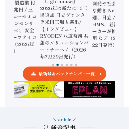
Lighthouse」
開発や社会実装に活発
ファクチャ
2026年は新たに16工
な動き Noetra、富士
書2026」
場追加 日立ヴァンタ
通、日立 / 兵神装備 ×
ピード感に課
ラ米国工場も選出/
HMS、老舗ポンプメ
ソニック イ
【インタビュー】
ーカーが挑むデータ活
リー、モー
RYODEN 八道常務 共
用 など（2026年7月
強化 / オム
創のソリューションパ
22日発行）
安全設計支援
トナーへ / （2026
年7月15日
年7月29日発行）
最新号＆バックナンバー一覧
article
新着記事