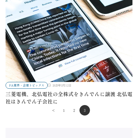
FA業界・企業トピックス
2025年3月12日
三菱電機、北弘電社の全株式をきんでんに譲渡 北弘電
社はきんでん子会社に
<
1
2
3