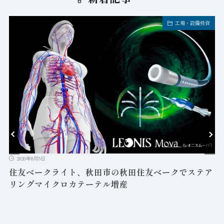
工場・設備投資
キ
2026年8月5日
岡本無線電機、北川工業フェライトクランプお
ンプルBOX貸出キャンペーン
クでステア