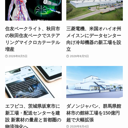
住友ベークライト、秋田市
三菱電機、米国オハイオ州
の秋田住友ベークでステア
メイスンにデータセンター
リングマイクロカテーテル
向け冷却機器の新工場を設
増産
立
2026年8月5日
2026年8月5日
エフピコ、茨城県坂東市に
ダノンジャパン、群馬県館
新工場・配送センターを建
林市の館林工場を150億円
設 新素材の量産と首都圏の
超で大幅拡張
物流強化へ
2026年8月4日