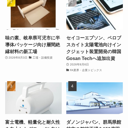
味の素、岐阜県可児市に半
セイコーエプソン、ペロブ
導体パッケージ向け層間絶
スカイト太陽電池向けイン
縁材料の新工場
クジェット装置開発の韓国
Gosan Techへ追加出資
2026年8月3日
工場・設備投資
2026年8月6日
FA業界・企業トピックス
富士電機、軽量化と耐久性
ダノンジャパン、群馬県館