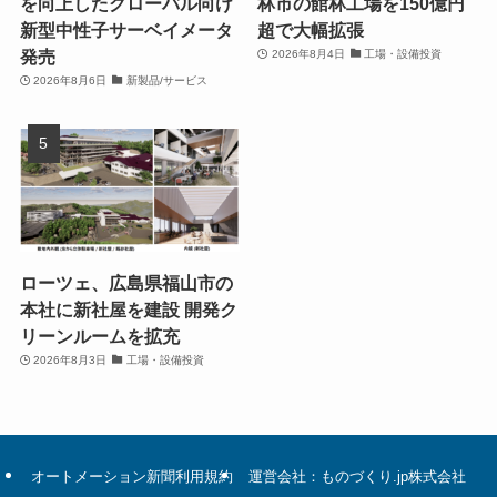
を向上したグローバル向け
林市の館林工場を150億円
新型中性子サーベイメータ
超で大幅拡張
発売
2026年8月4日
工場・設備投資
2026年8月6日
新製品/サービス
ローツェ、広島県福山市の
本社に新社屋を建設 開発ク
リーンルームを拡充
2026年8月3日
工場・設備投資
オートメーション新聞利用規約
運営会社：ものづくり.jp株式会社