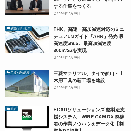
する仕事をつくる
2024年10月16日
THK、高速・高加減速対応のミニ
新製品/サービス
チュアLMガイド「AHR」発売 最
高速度5m/S、最高加減速度
300m/S2を実現
2024年10月16日
三菱マテリアル、タイで鉱山・土
工場・設備投資
木用工具の新工場を建設
2024年10月16日
ECADソリューションズ 盤製造支
特集
援システム WIRE CAM DX 熟練
者の作業ノウハウをデータ化【制
御盤DX特集】