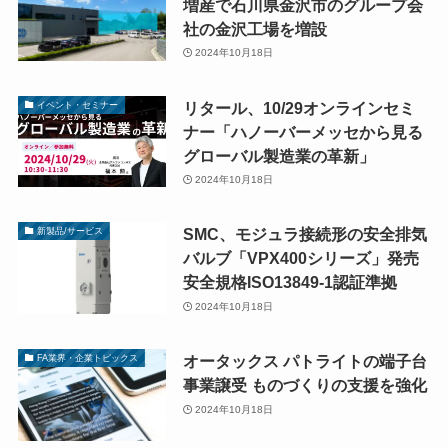
増産で石川県金沢市のグループ会
社の金沢工場を増設
2024年10月18日
リタール、10/29オンラインセミ
イベント・セミナー
ナー「ハノーバーメッセから見る
グローバル製造業の革新」
2024年10月18日
SMC、モジュラ接続形の安全排気
新製品/サービス
バルブ「VPX400シリーズ」発売
安全規格ISO13849-1認証準拠
2024年10月18日
オータックス パトライトの端子台
FA業界・企業トピックス
事業譲受 ものづくりの支援を強化
2024年10月18日