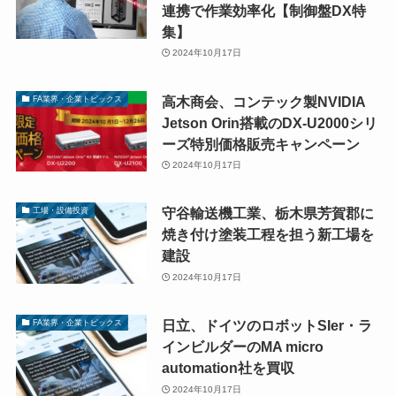
連携で作業効率化【制御盤DX特
集】
2024年10月17日
高木商会、コンテック製NVIDIA
FA業界・企業トピックス
Jetson Orin搭載のDX-U2000シリ
ーズ特別価格販売キャンペーン
2024年10月17日
守谷輸送機工業、栃木県芳賀郡に
工場・設備投資
焼き付け塗装工程を担う新工場を
建設
2024年10月17日
日立、ドイツのロボットSIer・ラ
FA業界・企業トピックス
インビルダーのMA micro
automation社を買収
2024年10月17日