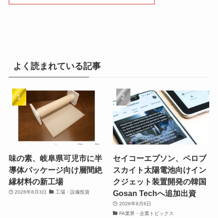
よく読まれている記事
味の素、岐阜県可児市に半
セイコーエプソン、ペロブ
導体パッケージ向け層間絶
スカイト太陽電池向けイン
縁材料の新工場
クジェット装置開発の韓国
Gosan Techへ追加出資
2026年8月3日
工場・設備投資
2026年8月6日
FA業界・企業トピックス