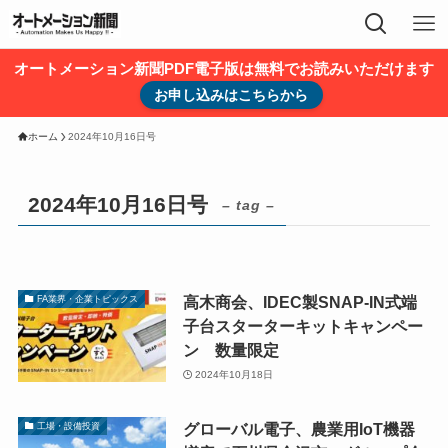
オートメーション新聞PDF電子版は無料でお読みいただけます
お申し込みはこちらから
ホーム
2024年10月16日号
2024年10月16日号
– tag –
高木商会、IDEC製SNAP-IN式端
FA業界・企業トピックス
子台スターターキットキャンペー
ン 数量限定
2024年10月18日
グローバル電子、農業用IoT機器
工場・設備投資