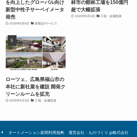
を向上したグローバル向け
林市の館林工場を150億円
新型中性子サーベイメータ
超で大幅拡張
発売
2026年8月4日
工場・設備投資
2026年8月6日
新製品/サービス
ローツェ、広島県福山市の
本社に新社屋を建設 開発ク
リーンルームを拡充
2026年8月3日
工場・設備投資
オートメーション新聞利用規約
運営会社：ものづくり.jp株式会社