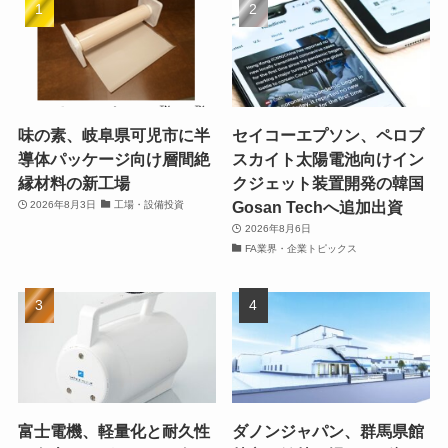
味の素、岐阜県可児市に半
セイコーエプソン、ペロブ
導体パッケージ向け層間絶
スカイト太陽電池向けイン
縁材料の新工場
クジェット装置開発の韓国
Gosan Techへ追加出資
2026年8月3日
工場・設備投資
2026年8月6日
FA業界・企業トピックス
富士電機、軽量化と耐久性
ダノンジャパン、群馬県館