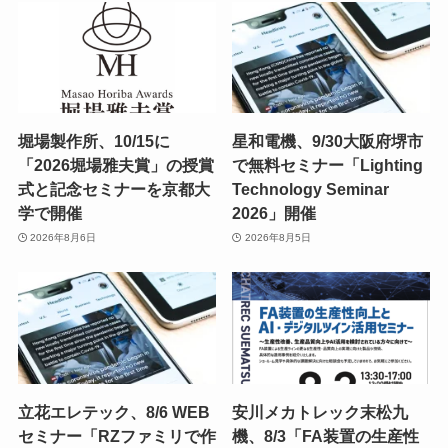
堀場製作所、10/15に
星和電機、9/30大阪府堺市
「2026堀場雅夫賞」の授賞
で無料セミナー「Lighting
式と記念セミナーを京都大
Technology Seminar
学で開催
2026」開催
2026年8月6日
2026年8月5日
立花エレテック、8/6 WEB
安川メカトレック末松九
セミナー「RZファミリで作
機、8/3「FA装置の生産性