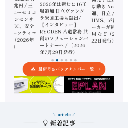
2026年は新たに16工
額86兆円 / 三
な動き Noetra
場追加 日立ヴァンタ
機とソニーセミコ
通、日立 / 兵神
ラ米国工場も選出/
AIビジョンセンサ
HMS、老舗ポン
【インタビュー】
 / IDEC、安全
ーカーが挑むデ
RYODEN 八道常務 共
かすセーフティコ
用 など（2026
創のソリューションパ
ローラ（2026年
22日発行）
ートナーへ / （2026
5日発行）
年7月29日発行）
最新号＆バックナンバー一覧
article
新着記事