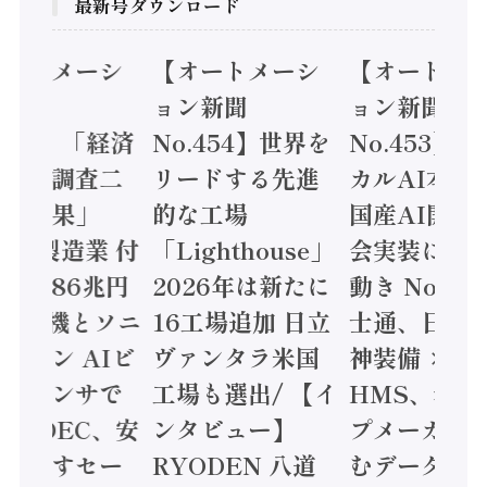
最新号ダウンロード
オートメーシ
【オートメーシ
【オートメ
ン新聞
ョン新聞
ョン新聞
.455】「経済
No.454】世界を
No.453】
造実態調査二
リードする先進
カルAI本格
集計結果」
的な工場
国産AI開発
24年製造業 付
「Lighthouse」
会実装に活
値額86兆円
2026年は新たに
動き Noetr
三菱電機とソニ
16工場追加 日立
士通、日立 /
ミコン AIビ
ヴァンタラ米国
神装備 ×
ョンセンサで
工場も選出/ 【イ
HMS、老舗
 / IDEC、安
ンタビュー】
プメーカー
に動かすセー
RYODEN 八道
むデータ活用