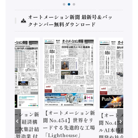
オートメーション新聞 最新号＆バッ
クナンバー無料ダウンロード
【オートメーション新
ートメーション新
【オートメーシ
聞 No.454】世界をリ
o.455】「経済構
聞 No.453】フ
ードする先進的な工場
態調査二次集計結
ルAI本格化へ 国
「Lighthouse」
024年製造業 付
開発や社会実装