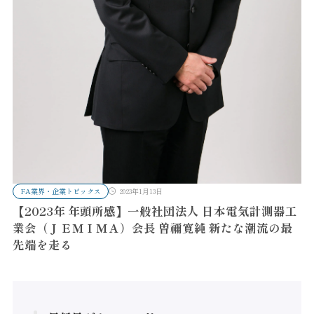
FA業界・企業トピックス
2023年1月13日
【2023年 年頭所感】一般社団法人 日本電気計測器工
業会（ＪＥＭＩＭＡ）会長 曽禰寛純 新たな潮流の最
先端を走る