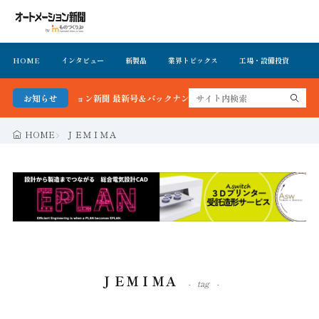
HOME
インタビュー
新製品
業界トピックス
工場・設備投資
イ
オートメーション新聞 最新号＆バックナンバーを無料で公開中 詳細はこちら
お知らせ
HOME
ＪＥＭＩＭＡ
ＪＥＭＩＭＡ
tag