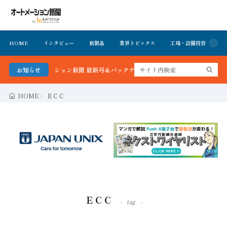
HOME
インタビュー
新製品
業界トピックス
工場・設備投資
イ
る！オートメーション新聞 最新号＆バックナンバーを無料で公開中 詳細はこちら
お知らせ
HOME
ＥＣＣ
ＥＣＣ
tag