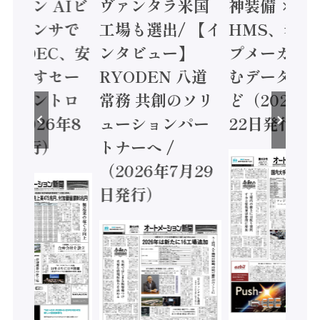
ミコン AIビ
ヴァンタラ米国
神装備 ×
ョンセンサで
工場も選出/ 【イ
HMS、老舗
 / IDEC、安
ンタビュー】
プメーカー
に動かすセー
RYODEN 八道
むデータ活用
ティコントロ
常務 共創のソリ
ど（2026年
（2026年8
ューションパー
22日発行）
日発行）
トナーへ /
（2026年7月29
日発行）