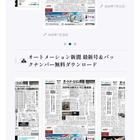
2026年7月21日
年8月4日
2026年7月28日
オートメーション新聞 最新号＆バッ
クナンバー無料ダウンロード