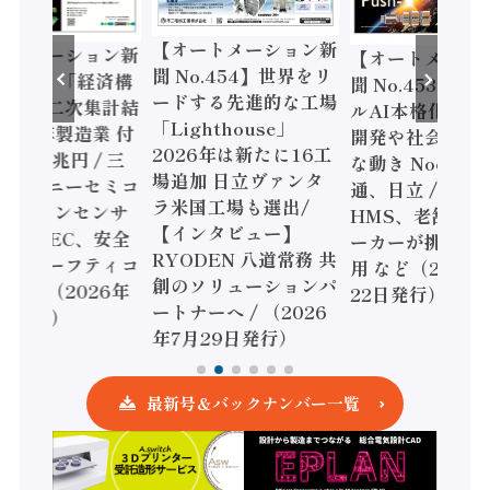
【オートメーション新
ートメーション新
【オートメーシ
聞 No.454】世界をリ
o.455】「経済構
聞 No.453】フ
ードする先進的な工場
態調査二次集計結
ルAI本格化へ 国
「Lighthouse」
024年製造業 付
開発や社会実装
2026年は新たに16工
額86兆円 / 三
な動き Noetra
場追加 日立ヴァンタ
機とソニーセミコ
通、日立 / 兵神
ラ米国工場も選出/
AIビジョンセンサ
HMS、老舗ポン
【インタビュー】
 / IDEC、安全
ーカーが挑むデ
RYODEN 八道常務 共
かすセーフティコ
用 など（2026
創のソリューションパ
ローラ（2026年
22日発行）
ートナーへ / （2026
5日発行）
年7月29日発行）
最新号＆バックナンバー一覧