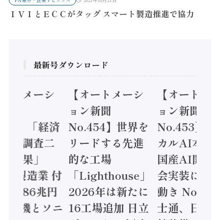
ＩＶＩとＥＣＣがタッグ スマート製造推進で協力
最新号ダウンロード
オートメーシ
【オートメーシ
【オートメ
ン新聞
ョン新聞
ョン新聞
.455】「経済
No.454】世界を
No.453】
造実態調査二
リードする先進
カルAI本格
集計結果」
的な工場
国産AI開発
24年製造業 付
「Lighthouse」
会実装に活
値額86兆円
2026年は新たに
動き Noetr
三菱電機とソニ
16工場追加 日立
士通、日立 /