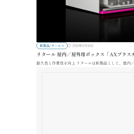
新製品/サービス
2020年9月16日
リタール 屋内／屋外用ボックス「AXプラス
耐久性と作業性を向上 リタールは新製品として、屋内