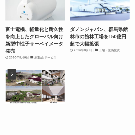
富士電機、軽量化と耐久性
ダノンジャパン、群馬県館
を向上したグローバル向け
林市の館林工場を150億円
新型中性子サーベイメータ
超で大幅拡張
発売
2026年8月4日
工場・設備投資
2026年8月6日
新製品/サービス
ローツェ、広島県福山市の
本社に新社屋を建設 開発ク
リーンルームを拡充
2026年8月3日
工場・設備投資