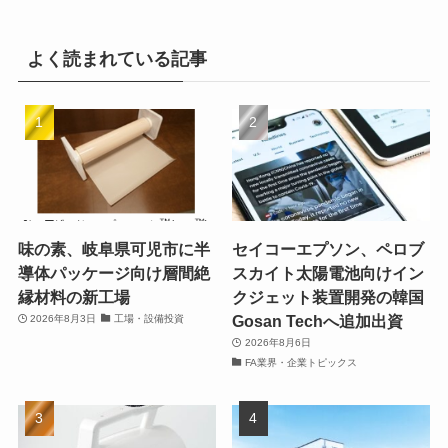
よく読まれている記事
味の素、岐阜県可児市に半
セイコーエプソン、ペロブ
導体パッケージ向け層間絶
スカイト太陽電池向けイン
縁材料の新工場
クジェット装置開発の韓国
Gosan Techへ追加出資
2026年8月3日
工場・設備投資
2026年8月6日
FA業界・企業トピックス