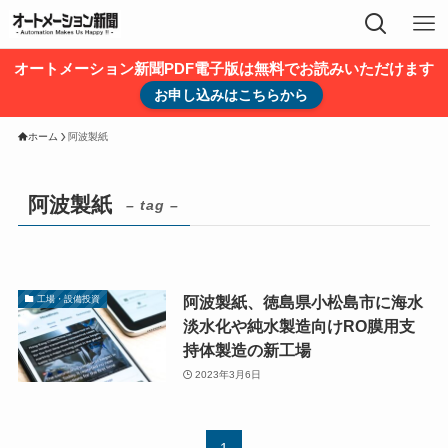
オートメーション新聞PDF電子版は無料でお読みいただけます
お申し込みはこちらから
ホーム
阿波製紙
阿波製紙
– tag –
阿波製紙、徳島県小松島市に海水
工場・設備投資
淡水化や純水製造向けRO膜用支
持体製造の新工場
2023年3月6日
1