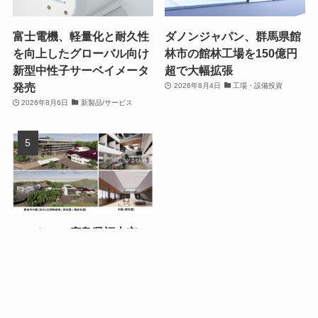
富士電機、軽量化と耐久性
ダノンジャパン、群馬県館
を向上したグローバル向け
林市の館林工場を150億円
新型中性子サーベイメータ
超で大幅拡張
発売
2026年8月4日
工場・設備投資
2026年8月6日
新製品/サービス
ローツェ、広島県福山市の
本社に新社屋を建設 開発ク
リーンルームを拡充
2026年8月3日
工場・設備投資