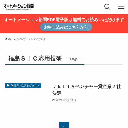
オートメーション新聞PDF電子版は無料でお読みいただけます
お申し込みはこちらから
ホーム
福島ＳｉＣ応用技研
福島ＳｉＣ応用技研
– tag –
ＪＥＩＴＡベンチャー賞企業７社
FA業界・企業トピックス
決定
2021年3月31日
1