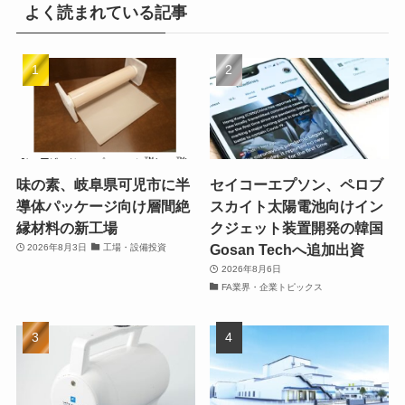
よく読まれている記事
味の素、岐阜県可児市に半
セイコーエプソン、ペロブ
導体パッケージ向け層間絶
スカイト太陽電池向けイン
縁材料の新工場
クジェット装置開発の韓国
Gosan Techへ追加出資
2026年8月3日
工場・設備投資
2026年8月6日
FA業界・企業トピックス