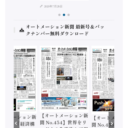
2026年7月28日
オートメーション新聞 最新号＆バッ
クナンバー無料ダウンロード
【オートメーション新
ートメーション新
【オートメーシ
聞 No.454】世界をリ
o.455】「経済構
聞 No.453】フ