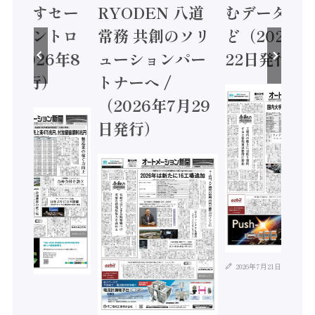
に動かすセー
RYODEN 八道
むデータ活用
ティコントロ
常務 共創のソリ
ど（2026年
（2026年8
ューションパー
22日発行）
日発行）
トナーへ /
（2026年7月29
日発行）
2026年7月21日
年8月4日