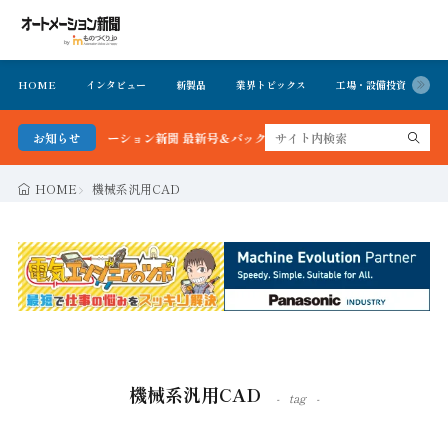
HOME
インタビュー
新製品
業界トピックス
工場・設備投資
イ
かる！オートメーション新聞 最新号＆バックナンバーを無料で公開中 詳細はこちら
お知らせ
HOME
機械系汎用CAD
機械系汎用CAD
tag