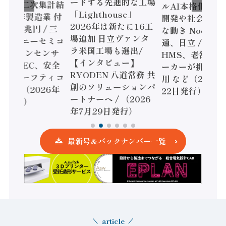
ードする先進的な工場
態調査二次集計結
ルAI本格化へ 国
「Lighthouse」
024年製造業 付
開発や社会実装
2026年は新たに16工
額86兆円 / 三
な動き Noetra
場追加 日立ヴァンタ
機とソニーセミコ
通、日立 / 兵神
ラ米国工場も選出/
AIビジョンセンサ
HMS、老舗ポン
【インタビュー】
 / IDEC、安全
ーカーが挑むデ
RYODEN 八道常務 共
かすセーフティコ
用 など（2026
創のソリューションパ
ローラ（2026年
22日発行）
ートナーへ / （2026
5日発行）
年7月29日発行）
最新号＆バックナンバー一覧
article