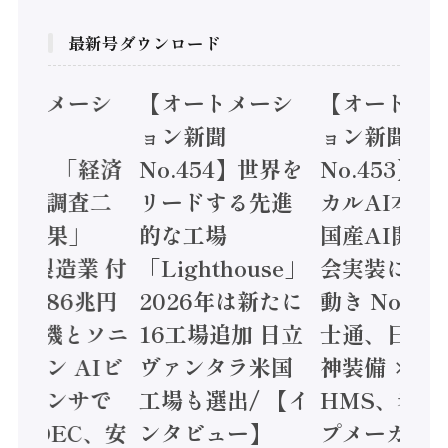
最新号ダウンロード
オートメーシ
【オートメーシ
【オートメ
ン新聞
ョン新聞
ョン新聞
.455】「経済
No.454】世界を
No.453】
造実態調査二
リードする先進
カルAI本格
集計結果」
的な工場
国産AI開発
24年製造業 付
「Lighthouse」
会実装に活
値額86兆円
2026年は新たに
動き Noetr
三菱電機とソニ
16工場追加 日立
士通、日立 /
ミコン AIビ
ヴァンタラ米国
神装備 ×
ョンセンサで
工場も選出/ 【イ
HMS、老舗
 / IDEC、安
ンタビュー】
プメーカー