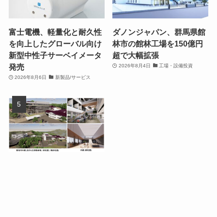
富士電機、軽量化と耐久性
ダノンジャパン、群馬県館
を向上したグローバル向け
林市の館林工場を150億円
新型中性子サーベイメータ
超で大幅拡張
発売
2026年8月4日
工場・設備投資
2026年8月6日
新製品/サービス
ローツェ、広島県福山市の
本社に新社屋を建設 開発ク
リーンルームを拡充
2026年8月3日
工場・設備投資