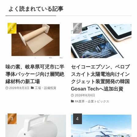
よく読まれている記事
味の素、岐阜県可児市に半
セイコーエプソン、ペロブ
導体パッケージ向け層間絶
スカイト太陽電池向けイン
縁材料の新工場
クジェット装置開発の韓国
Gosan Techへ追加出資
2026年8月3日
工場・設備投資
2026年8月6日
FA業界・企業トピックス