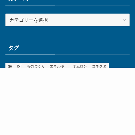
カ
テ
ゴ
リ
ー
タグ
ge
IoT
ものづくり
エネルギー
オムロン
コネクタ
コンピュータ
スイッチ
セキュリティ
センサ
タイ
デザイン
デジタル
ドイツ
バリ
ライン
ロボット
三菱電機
中国
企業
制御機器
制御盤
効率化
動向
半導体
安全
展示会
採用
接続
搬送
改善
機械
液晶
温度
無線
物流
経済産業省
自動車
製造業
見える化
輸出
通信
部品
電子部品
電気
オートメーション新聞利用規約
運営会社：ものづくり.jp株式会社