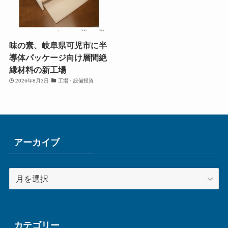
味の素、岐阜県可児市に半
導体パッケージ向け層間絶
縁材料の新工場
2026年8月3日
工場・設備投資
アーカイブ
ア
ー
カ
イ
ブ
カテゴリー