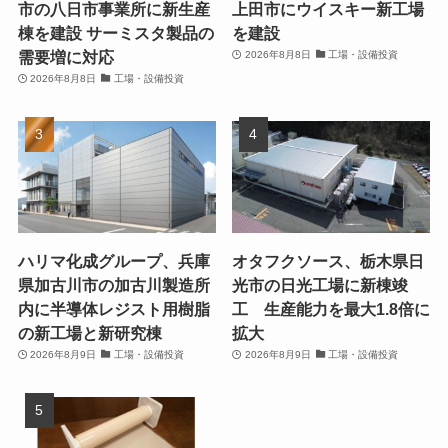
市の八日市事業所に新生産
上田市にウイスキー新工場
棟を建設 サーミスタ製品の
を建設
需要増に対応
2026年8月8日
工場・設備投資
2026年8月8日
工場・設備投資
ハリマ化成グループ、兵庫
オタフクソース、栃木県日
県加古川市の加古川製造所
光市の日光工場に新棟竣
内に半導体レジスト用樹脂
工 生産能力を最大1.8倍に
の新工場と新研究棟
拡大
2026年8月9日
工場・設備投資
2026年8月9日
工場・設備投資