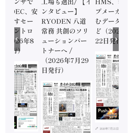
ョンセンサで
工場も選出/ 【イ
HMS、老舗
 / IDEC、安
ンタビュー】
プメーカー
に動かすセー
RYODEN 八道
むデータ活用
ティコントロ
常務 共創のソリ
ど（2026年
（2026年8
ューションパー
22日発行）
日発行）
トナーへ /
（2026年7月29
日発行）
2026年7月21日