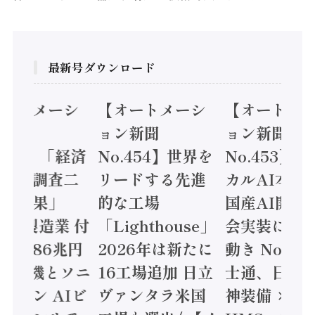
最新号ダウンロード
オートメーシ
【オートメーシ
【オートメ
ン新聞
ョン新聞
ョン新聞
.455】「経済
No.454】世界を
No.453】
造実態調査二
リードする先進
カルAI本格
集計結果」
的な工場
国産AI開発
24年製造業 付
「Lighthouse」
会実装に活
値額86兆円
2026年は新たに
動き Noetr
三菱電機とソニ
16工場追加 日立
士通、日立 /
ミコン AIビ
ヴァンタラ米国
神装備 ×