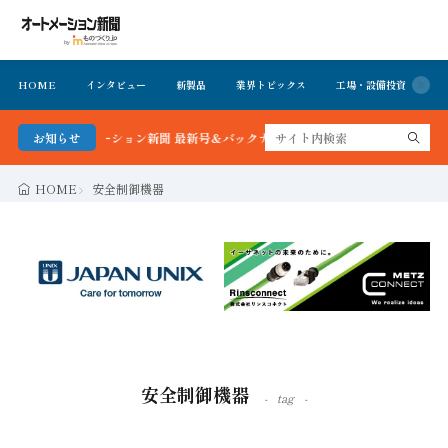
HOME
インタビュー
新製品
業界トピックス
工場・設備投資
イ
る！オートメーション新聞 最新号＆バックナンバーを無料で公開中 詳細はこちら
お知らせ
HOME
安全制御機器
安全制御機器
tag