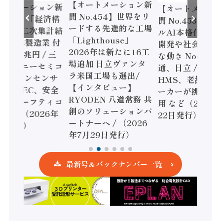
【オートメーション新
ートメーション新
【オートメーシ
聞 No.454】世界をリ
o.455】「経済構
聞 No.453】フ
ードする先進的な工場
態調査二次集計結
ルAI本格化へ 国
「Lighthouse」
024年製造業 付
開発や社会実装
2026年は新たに16工
額86兆円 / 三
な動き Noetra
場追加 日立ヴァンタ
機とソニーセミコ
通、日立 / 兵神
ラ米国工場も選出/
AIビジョンセンサ
HMS、老舗ポン
【インタビュー】
 / IDEC、安全
ーカーが挑むデ
RYODEN 八道常務 共
かすセーフティコ
用 など（2026
創のソリューションパ
ローラ（2026年
22日発行）
ートナーへ / （2026
5日発行）
年7月29日発行）
最新号＆バックナンバー一覧