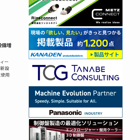
設備増
ィー
を新設
に使用