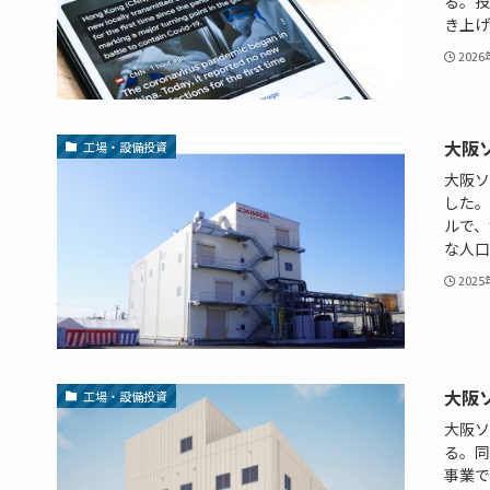
る。投
き上げ
202
大阪
工場・設備投資
大阪ソ
した。
ルで、
な⼈⼝
202
大阪
工場・設備投資
大阪ソ
る。同
事業で