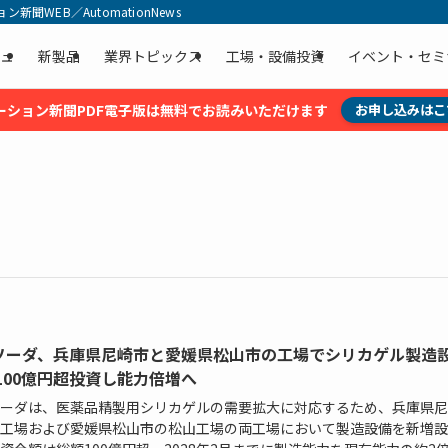
聞WEB／AutomationNews
ュ
新製品
業界トピックス
工場・設備投資
イベント・セミ
ーション新聞PDF電子版は無料でお読みいただけます
お申し込みはこ
ソーダ、兵庫県尼崎市と愛媛県松山市の工場でシリカゲル製造
100億円超投資し能力倍増へ
ーダは、医薬品精製用シリカゲルの需要拡大に対応するため、兵庫県尼
工場および愛媛県松山市の松山工場の両工場において製造設備を新増設