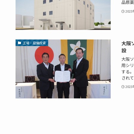
品原薬
202
大阪
工場・設備投資
設
大阪ソ
用シリ
する。
されて
202