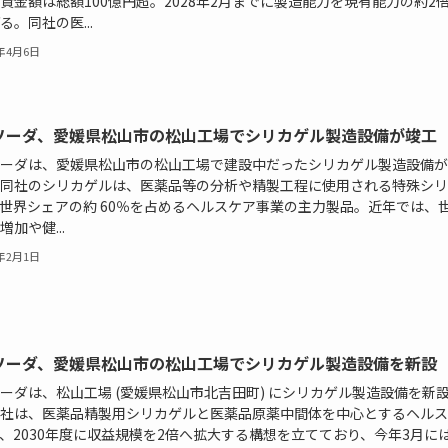
資金額は総額100億円超。2028年2月までに製造能力を現有能力の約2
る。同社の医...
6年4月6日
ソーダ、愛媛県松山市の松山工場でシリカゲル製造設備が竣工
ーダは、愛媛県松山市の松山工場で建設中だったシリカゲル製造設備が
同社のシリカゲルは、医薬品等の分析や精製工程に使用される特殊シリ
世界シェアの約 60％を占めるヘルスケア事業の主力製品。近年では、
増加や健...
5年2月1日
ソーダ、愛媛県松山市の松山工場でシリカゲル製造設備を新設
ーダは、松山工場 (愛媛県松山市北吉田町) にシリカゲル製造設備を新
社は、医薬品精製用シリカゲルと医薬品原薬中間体を中心とするヘルス
、2030年度に収益規模を2倍へ拡大する構想を立てており、今年3月に