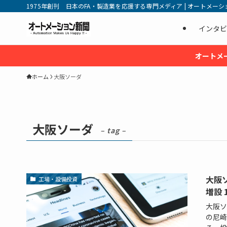
1975年創刊 日本のFA・製造業を応援する専門メディア | オートメーション新
インタビ
オートメ
ホーム
大阪ソーダ
大阪ソーダ
– tag –
大阪
工場・設備投資
増設 
大阪ソ
の尼崎