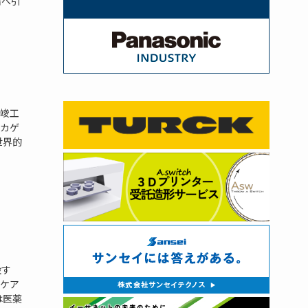
倍へ引
竣工
カゲ
世界的
設す
ケア
は医薬