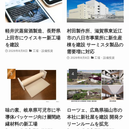
軽井沢蒸留酒製造、長野県
村田製作所、滋賀県東近江
上田市にウイスキー新工場
市の八日市事業所に新生産
を建設
棟を建設 サーミスタ製品の
需要増に対応
2026年8月8日
工場・設備投資
2026年8月8日
工場・設備投資
味の素、岐阜県可児市に半
ローツェ、広島県福山市の
導体パッケージ向け層間絶
本社に新社屋を建設 開発ク
縁材料の新工場
リーンルームを拡充