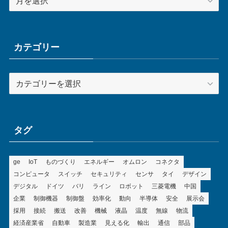
ー
カ
イ
ブ
カテゴリー
カ
テ
ゴ
リ
ー
タグ
ge
IoT
ものづくり
エネルギー
オムロン
コネクタ
コンピュータ
スイッチ
セキュリティ
センサ
タイ
デザイン
デジタル
ドイツ
バリ
ライン
ロボット
三菱電機
中国
企業
制御機器
制御盤
効率化
動向
半導体
安全
展示会
採用
接続
搬送
改善
機械
液晶
温度
無線
物流
経済産業省
自動車
製造業
見える化
輸出
通信
部品