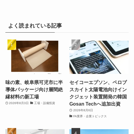
よく読まれている記事
味の素、岐阜県可児市に半
セイコーエプソン、ペロブ
導体パッケージ向け層間絶
スカイト太陽電池向けイン
縁材料の新工場
クジェット装置開発の韓国
Gosan Techへ追加出資
2026年8月3日
工場・設備投資
2026年8月6日
FA業界・企業トピックス