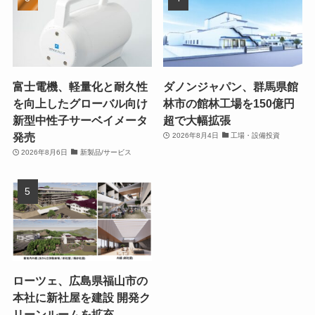
富士電機、軽量化と耐久性
ダノンジャパン、群馬県館
を向上したグローバル向け
林市の館林工場を150億円
新型中性子サーベイメータ
超で大幅拡張
発売
2026年8月4日
工場・設備投資
2026年8月6日
新製品/サービス
ローツェ、広島県福山市の
本社に新社屋を建設 開発ク
リーンルームを拡充