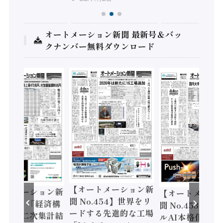
オートメーション新聞 最新号＆バッ
クナンバー無料ダウンロード
【オートメーション新
ートメーション新
【オートメーシ
聞 No.454】世界をリ
o.455】「経済構
聞 No.453】フ
ードする先進的な工場
態調査二次集計結
ルAI本格化へ 国