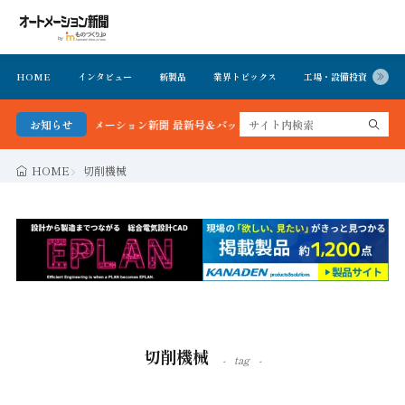
HOME
インタビュー
新製品
業界トピックス
工場・設備投資
イ
分かる！オートメーション新聞 最新号＆バックナンバーを無料で公開中 詳細はこち
お知らせ
HOME
切削機械
切削機械
tag