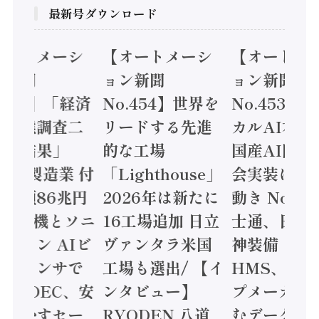
最新号ダウンロード
オートメーシ
【オートメーシ
【オートメ
ン新聞
ョン新聞
ョン新聞
.455】「経済
No.454】世界を
No.453】
造実態調査二
リードする先進
カルAI本格
集計結果」
的な工場
国産AI開発
24年製造業 付
「Lighthouse」
会実装に活
値額86兆円
2026年は新たに
動き Noetr
三菱電機とソニ
16工場追加 日立
士通、日立 /
ミコン AIビ
ヴァンタラ米国
神装備 ×
ョンセンサで
工場も選出/ 【イ
HMS、老舗
 / IDEC、安
ンタビュー】
プメーカー
に動かすセー
RYODEN 八道
むデータ活用