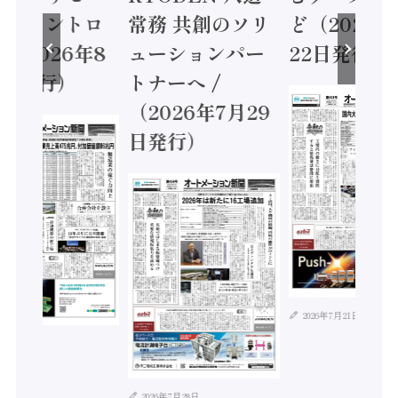
ティコントロ
常務 共創のソリ
ど（2026年
（2026年8
ューションパー
22日発行）
日発行）
トナーへ /
（2026年7月29
日発行）
2026年7月21日
年8月4日
2026年7月28日