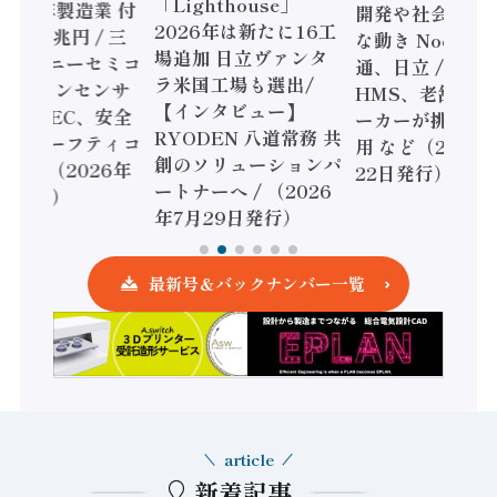
「Lighthouse」
024年製造業 付
開発や社会実装
2026年は新たに16工
額86兆円 / 三
な動き Noetra
場追加 日立ヴァンタ
機とソニーセミコ
通、日立 / 兵神
ラ米国工場も選出/
AIビジョンセンサ
HMS、老舗ポン
【インタビュー】
 / IDEC、安全
ーカーが挑むデ
RYODEN 八道常務 共
かすセーフティコ
用 など（2026
創のソリューションパ
ローラ（2026年
22日発行）
ートナーへ / （2026
5日発行）
年7月29日発行）
最新号＆バックナンバー一覧
article
新着記事