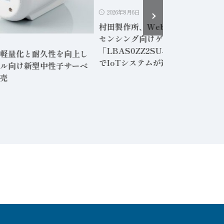
2026年8月6日
村田製作所、Webアプリ内蔵の無
センシング向けゲートウェイ
日
「LBAS0ZZ2SU-001」専用PC
軽量化と耐久性を向上し
でIoTシステムが運用可能に
ル向け新型中性子サーベ
売