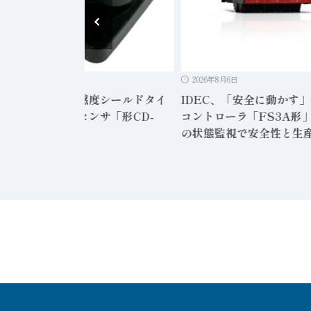
2026年8月6日
2026年8月6日
ンサテック、高感度シールドタイ
IDEC、「安全に動かす
静電容量形近接センサ「形CD-
コントローラ「FS3A形」
12」発売
の状態監視で安全性と生