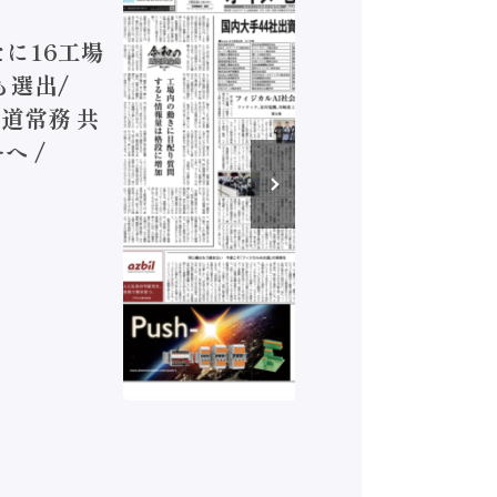
ジカルA
新たに16工場
装に活発
も選出/
兵神装備
道常務 共
が挑むデ
へ /
発行）