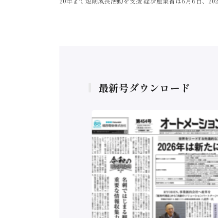
20年まで短期成長活動を支援 経済産業省は6月6日、2
最新号ダウンロード
構造実態調査二次集
/ 三菱電機とソニー
C、安全に動かすセ
行）