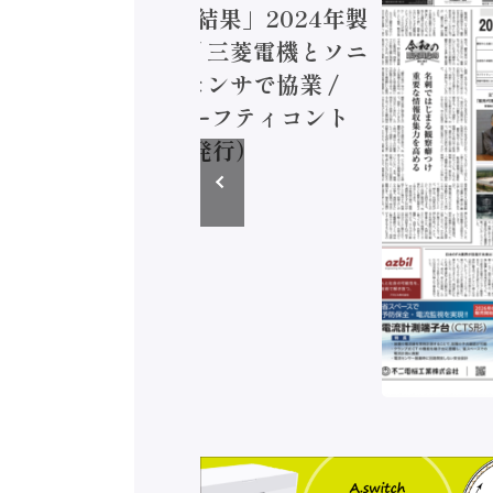
造実態調査二次集計結果」2024年製
付加価値額86兆円 / 三菱電機とソニ
ミコン AIビジョンセンサで協業 /
EC、安全に動かすセーフティコント
ラ（2026年8月5日発行）