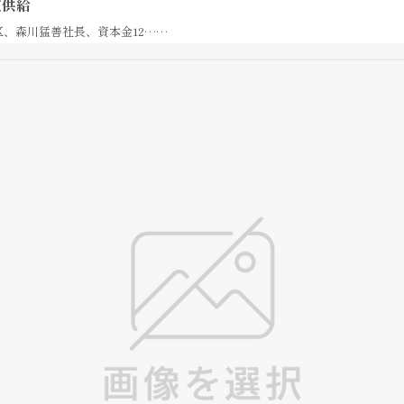
定供給
区、森川猛善社長、資本金12……