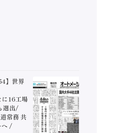
54】世界
【オート
ジカルA
新たに16工場
装に活発
も選出/
兵神装備
道常務 共
が挑むデ
へ /
発行）