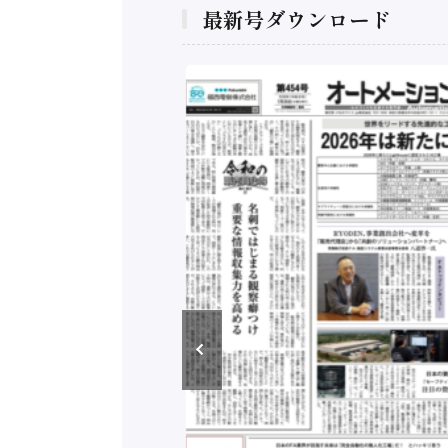
最新号ダウンロード
構造実態調査二次集
/ 三菱電機とソニー
C、安全に動かすセ
行）