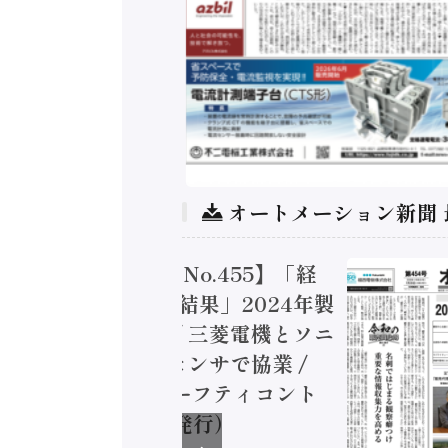
オートメーション新聞
トメーション新聞 No.455】「経
造実態調査二次集計結果」2024年製
付加価値額86兆円 / 三菱電機とソニ
ミコン AIビジョンセンサで協業 /
EC、安全に動かすセーフティコント
ラ（2026年8月5日発行）