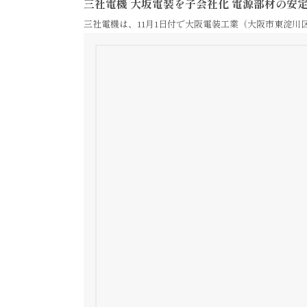
三社電機 大坂電装を子会社化 電源部材の安
三社電機は、11月1日付で大阪電装工業（大阪市東淀川