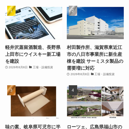
軽井沢蒸留酒製造、長野県
村田製作所、滋賀県東近江
上田市にウイスキー新工場
市の八日市事業所に新生産
を建設
棟を建設 サーミスタ製品の
需要増に対応
2026年8月8日
工場・設備投資
2026年8月8日
工場・設備投資
味の素、岐阜県可児市に半
ローツェ、広島県福山市の