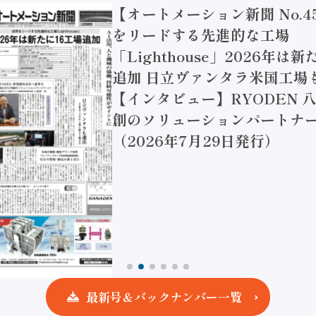
【オートメーション新聞 No.4
をリードする先進的な工場
「Lighthouse」2026年は
追加 日立ヴァンタラ米国工場
【インタビュー】RYODEN 八
創のソリューションパートナー
（2026年7月29日発行）
最新号＆バックナンバー一覧