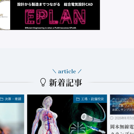
article
新着記事
決算・業績
工場・設備投資
2026年8月5
岡本無線電
クランプお