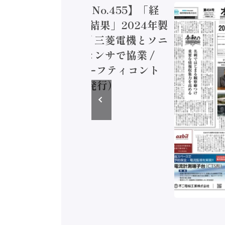
トメーション新聞 No.455】「経
造実態調査二次集計結果」2024年製
付加価値額86兆円 / 三菱電機とソニ
ミコン AIビジョンセンサで協業 /
EC、安全に動かすセーフティコント
ラ（2026年8月5日発行）