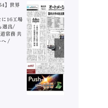
54】世界
【オート
ジカルA
新たに16工場
装に活発
も選出/
兵神装備
道常務 共
が挑むデ
へ /
発行）