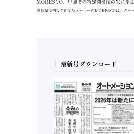
MORESCO、中国での特殊潤滑剤の生産を
特殊潤滑剤など化学品メーカーのMORESCOは、グル
最新号ダウンロード
構造実態調査二次集
/ 三菱電機とソニー
C、安全に動かすセ
行）