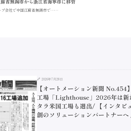
江蘇省無錫市から浙江省海寧市に移管
ープ会社で中国江蘇省無錫市で……
2026年7月28日
【オートメーション新聞 No.45
工場「Lighthouse」2026年
タラ米国工場も選出/ 【インタビュ
創のソリューションパートナーへ / 