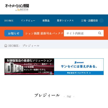
HOME
インタビュー
新製品
業界トピックス
工場・設備投資
イ
！オートメーション新聞 最新号＆バックナンバーを無料で公開中 詳細はこちら
お知らせ
HOME
プレジィール
プレジィール
tag