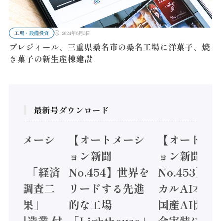
工場・設備投資
2024年6月3日
プレジィール、三重県桑名市の桑名工場に洋菓子、焼
き菓子の新生産棟建設
最新号ダウンロード
オートメーシ
【オートメーシ
【オートメ
ン新聞
ョン新聞
ョン新聞
.455】「経済
No.454】世界を
No.453】
造実態調査二
リードする先進
カルAI本格
集計結果」
的な工場
国産AI開発
24年製造業 付
「Lighthouse」
会実装に活