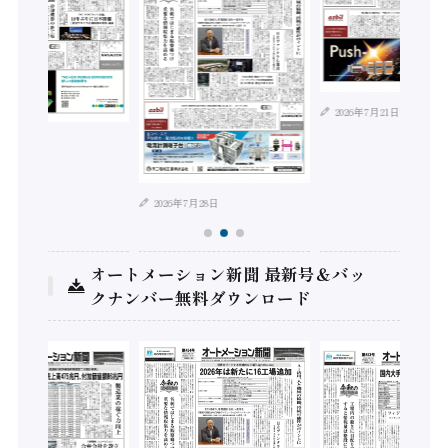
2026年7月21日
年8月4日
2026年7月28日
オートメーション新聞 最新号＆バッ
クナンバー無料ダウンロード