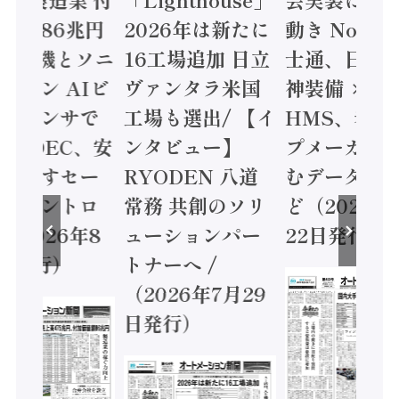
値額86兆円
2026年は新たに
動き Noetr
三菱電機とソニ
16工場追加 日立
士通、日立 /
ミコン AIビ
ヴァンタラ米国
神装備 ×
ョンセンサで
工場も選出/ 【イ
HMS、老舗
 / IDEC、安
ンタビュー】
プメーカー
に動かすセー
RYODEN 八道
むデータ活用
ティコントロ
常務 共創のソリ
ど（2026年
（2026年8
ューションパー
22日発行）
日発行）
トナーへ /
（2026年7月29
日発行）