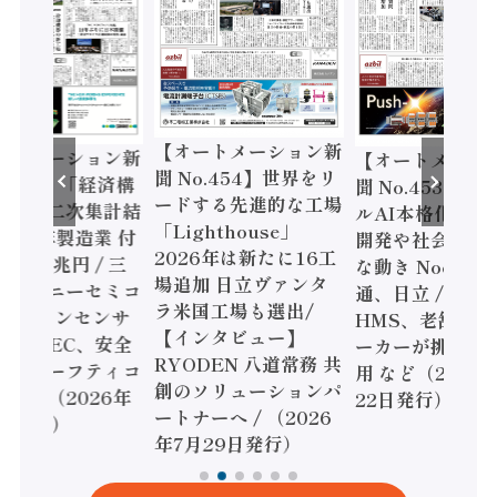
【オートメーション新
ートメーション新
【オートメーシ
聞 No.454】世界をリ
o.455】「経済構
聞 No.453】フ
ードする先進的な工場
態調査二次集計結
ルAI本格化へ 国
「Lighthouse」
024年製造業 付
開発や社会実装
2026年は新たに16工
額86兆円 / 三
な動き Noetra
場追加 日立ヴァンタ
機とソニーセミコ
通、日立 / 兵神
ラ米国工場も選出/
AIビジョンセンサ
HMS、老舗ポン
【インタビュー】
 / IDEC、安全
ーカーが挑むデ
RYODEN 八道常務 共
かすセーフティコ
用 など（2026
創のソリューションパ
ローラ（2026年
22日発行）
ートナーへ / （2026
5日発行）
年7月29日発行）