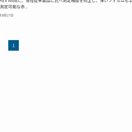
FREX NV用に、当社従来製品に比べ測定精度を向上し、薄いフィルムも
測定可能な赤...
8年8月17日
1