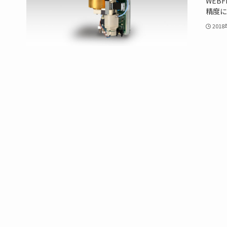
WEB
精度に
201