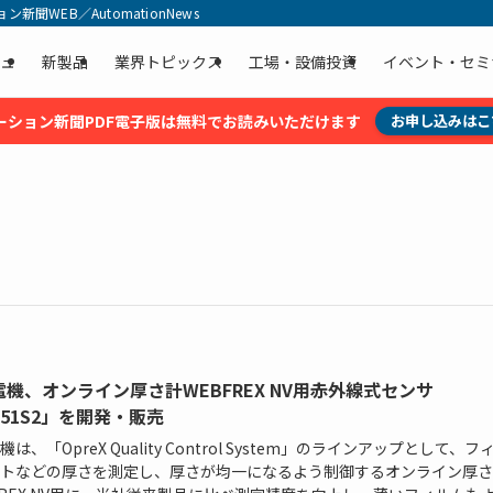
聞WEB／AutomationNews
ュ
新製品
業界トピックス
工場・設備投資
イベント・セミ
ーション新聞PDF電子版は無料でお読みいただけます
お申し込みはこ
機、オンライン厚さ計WEBFREX NV用赤外線式センサ
51S2」を開発・販売
は、「OpreX Quality Control System」のラインアップとして、フ
トなどの厚さを測定し、厚さが均一になるよう制御するオンライン厚さ