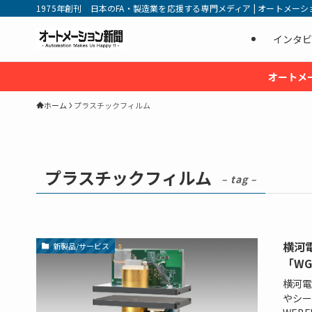
1975年創刊 日本のFA・製造業を応援する専門メディア | オートメーション新
インタビ
オートメ
ホーム
プラスチックフィルム
プラスチックフィルム
– tag –
横河電
新製品/サービス
「WG
横河電機
やシー