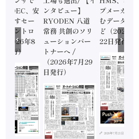
ョンセンサで
工場も選出/ 【イ
HMS、老舗
 / IDEC、安
ンタビュー】
プメーカー
に動かすセー
RYODEN 八道
むデータ活用
ティコントロ
常務 共創のソリ
ど（2026年
（2026年8
ューションパー
22日発行）
日発行）
トナーへ /
（2026年7月29
日発行）
2026年7月21日