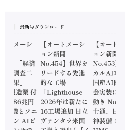
最新号ダウンロード
オートメーシ
【オートメーシ
【オートメ
ン新聞
ョン新聞
ョン新聞
.455】「経済
No.454】世界を
No.453】
造実態調査二
リードする先進
カルAI本格
集計結果」
的な工場
国産AI開発
24年製造業 付
「Lighthouse」
会実装に活
値額86兆円
2026年は新たに
動き Noetr
三菱電機とソニ
16工場追加 日立
士通、日立 /
ミコン AIビ
ヴァンタラ米国
神装備 ×