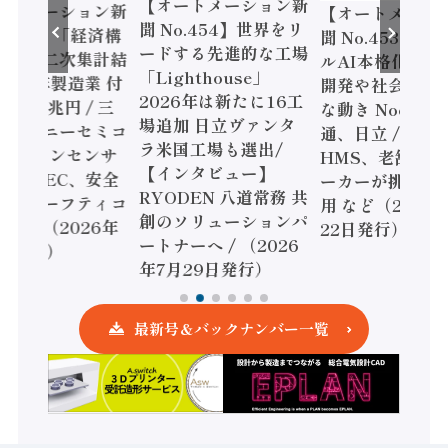
【オートメーション新
ートメーション新
【オートメーシ
聞 No.454】世界をリ
o.455】「経済構
聞 No.453】フ
ードする先進的な工場
態調査二次集計結
ルAI本格化へ 国
「Lighthouse」
024年製造業 付
開発や社会実装
2026年は新たに16工
額86兆円 / 三
な動き Noetra
場追加 日立ヴァンタ
機とソニーセミコ
通、日立 / 兵神
ラ米国工場も選出/
AIビジョンセンサ
HMS、老舗ポン
【インタビュー】
 / IDEC、安全
ーカーが挑むデ
RYODEN 八道常務 共
かすセーフティコ
用 など（2026
創のソリューションパ
ローラ（2026年
22日発行）
ートナーへ / （2026
5日発行）
年7月29日発行）
最新号＆バックナンバー一覧