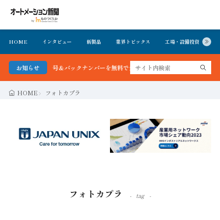
HOME
インタビュー
新製品
業界トピックス
工場・設備投資
イ
ン新聞 最新号＆バックナンバーを無料で公開中 詳細はこちら
お知らせ
HOME
フォトカプラ
フォトカプラ
tag