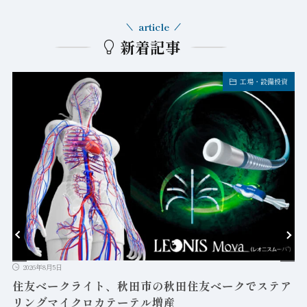
article
新着記事
工場・設備投資
2026年8月5日
益
住友ベークライト、秋田市の秋田住友ベークでステア
リングマイクロカテーテル増産