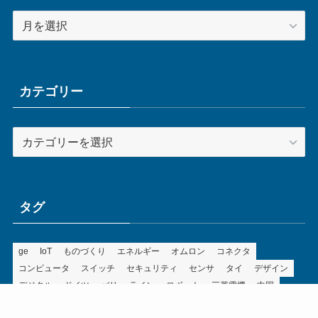
ア
ー
カ
イ
ブ
カテゴリー
カ
テ
ゴ
リ
ー
タグ
ge
IoT
ものづくり
エネルギー
オムロン
コネクタ
コンピュータ
スイッチ
セキュリティ
センサ
タイ
デザイン
デジタル
ドイツ
バリ
ライン
ロボット
三菱電機
中国
企業
制御機器
制御盤
効率化
動向
半導体
安全
展示会