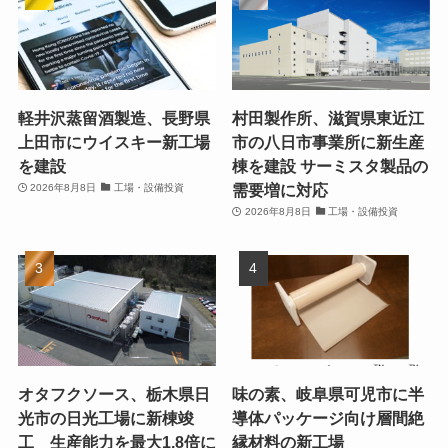
軽井沢蒸留酒製造、長野県
村田製作所、滋賀県東近江
上田市にウイスキー新工場
市の八日市事業所に新生産
を建設
棟を建設 サーミスタ製品の
需要増に対応
2026年8月8日
工場・設備投資
2026年8月8日
工場・設備投資
オタフクソース、栃木県日
味の素、岐阜県可児市に半
光市の日光工場に新棟竣
導体パッケージ向け層間絶
工 生産能力を最大1.8倍に
縁材料の新工場