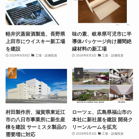
軽井沢蒸留酒製造、長野県
味の素、岐阜県可児市に半
上田市にウイスキー新工場
導体パッケージ向け層間絶
を建設
縁材料の新工場
2026年8月8日
工場・設備投資
2026年8月3日
工場・設備投資
村田製作所、滋賀県東近江
ローツェ、広島県福山市の
市の八日市事業所に新生産
本社に新社屋を建設 開発ク
棟を建設 サーミスタ製品の
リーンルームを拡充
需要増に対応
2026年8月3日
工場・設備投資