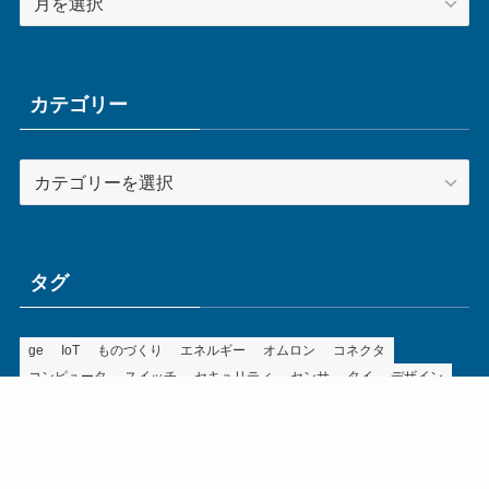
ー
カ
イ
ブ
カテゴリー
カ
テ
ゴ
リ
ー
タグ
ge
IoT
ものづくり
エネルギー
オムロン
コネクタ
コンピュータ
スイッチ
セキュリティ
センサ
タイ
デザイン
デジタル
ドイツ
バリ
ライン
ロボット
三菱電機
中国
企業
制御機器
制御盤
効率化
動向
半導体
安全
展示会
採用
接続
搬送
改善
機械
液晶
温度
無線
物流
経済産業省
自動車
製造業
見える化
輸出
通信
部品