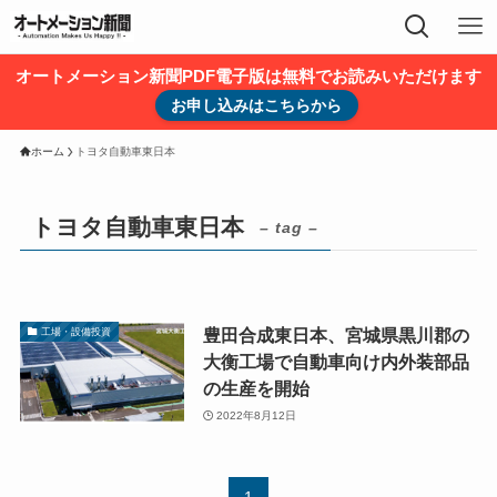
オートメーション新聞PDF電子版は無料でお読みいただけます
お申し込みはこちらから
ホーム
トヨタ自動車東日本
トヨタ自動車東日本
– tag –
豊田合成東日本、宮城県黒川郡の
工場・設備投資
大衡工場で自動車向け内外装部品
の生産を開始
2022年8月12日
1