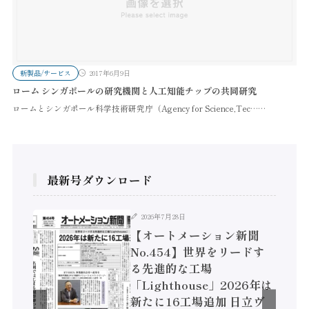
新製品/サービス
2017年6月9日
ローム シンガポールの研究機関と人工知能チップの共同研究
ロームとシンガポール科学技術研究庁（Agency for Science,Tec……
最新号ダウンロード
2026年7月28日
聞
【オートメーション新聞
実態調
No.454】世界をリードす
4年
る先進的な工場
円 /
「Lighthouse」2026年は
コン
新たに16工場追加 日立ヴ