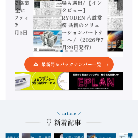
センサで協業
場も選出/ 【イン
DEC、安全に
タビュー】
すセーフティ
RYODEN 八道常
トローラ
務 共創のソリュ
26年8月5日
ーションパートナ
）
ーへ / （2026年7
月29日発行）
最新号＆バックナンバー一覧
article
新着記事
業界・企業トピックス
決算・業績
工場・設備投資
キャンペーン
FA業界・