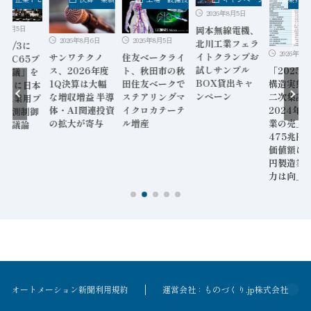
2026年8月5日
6年8月5日
岡本無線電機、
2026年8月5日
2026年8月6日
北川工業フェラ
9～7/3に
2026年8月
イトクランプお
住友ベークライ
サンワテクノ
C TC65プ
試しサンプル
「2025
ト、秋田市の秋
ス、2026年度
リ会議」を
BOX貸出キャ
構造実態
田住友ベークで
1Q決算は大幅
年ぶりに日本
ンペーン
二次集計
ステアリングマ
な増収増益 半導
催 工業用プ
2024年
イクロカテーテ
体・AI関連投資
ス計測制御
業の売上
ル増産
の拡大が寄与
格を議論
475兆円
価値額は8
円製造業
力は向上
オートメーション新聞利用規約
運営会社：ものづくり.jp株式会社