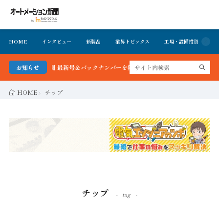
HOME
インタビュー
新製品
業界トピックス
工場・設備投資
イ
メーション新聞 最新号＆バックナンバーを無料で公開中 詳細はこちら
お知らせ
HOME
チップ
チップ
tag