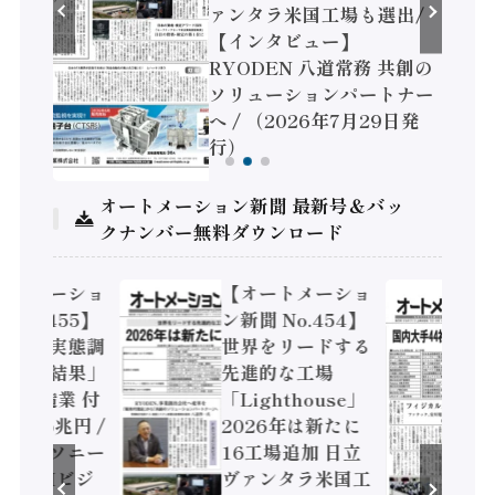
 /
ァンタラ米国工場も選出/
セー
【インタビュー】
RYODEN 八道常務 共創の
）
ソリューションパートナー
へ / （2026年7月29日発
行）
オートメーション新聞 最新号＆バッ
クナンバー無料ダウンロード
ートメーショ
【オートメーショ
 No.455】
ン新聞 No.454】
済構造実態調
世界をリードする
次集計結果」
先進的な工場
4年製造業 付
「Lighthouse」
値額86兆円 /
2026年は新たに
電機とソニー
16工場追加 日立
コン AIビジ
ヴァンタラ米国工