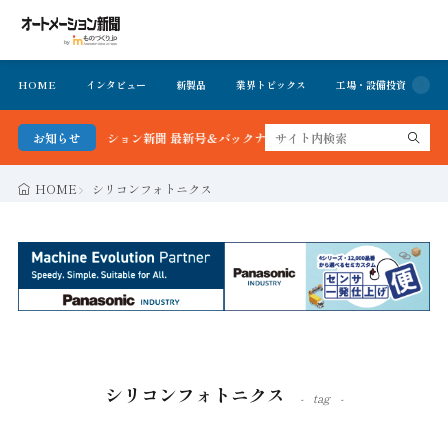
HOME
インタビュー
新製品
業界トピックス
工場・設備投資
イ
！オートメーション新聞 最新号＆バックナンバーを無料で公開中 詳細はこちら
お知らせ
HOME
シリコンフォトニクス
シリコンフォトニクス
tag