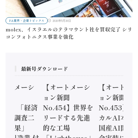
FA業界・企業トピックス
2026年5月30日
molex、イスラエルのテラマウント社を買収完了 シリ
コンフォトニクス事業を強化
最新号ダウンロード
オートメーシ
【オートメーシ
【オートメ
ン新聞
ョン新聞
ョン新聞
.455】「経済
No.454】世界を
No.453】
造実態調査二
リードする先進
カルAI本格
集計結果」
的な工場
国産AI開発
24年製造業 付
「Lighthouse」
会実装に活