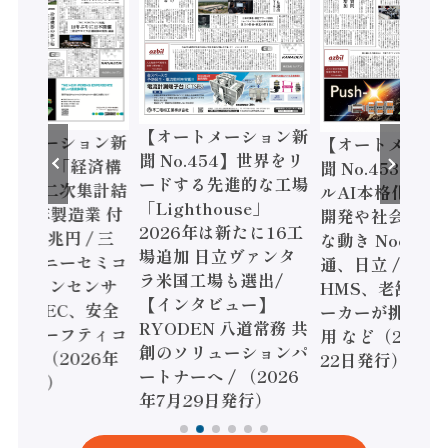
【オートメーション新
ートメーション新
【オートメーシ
聞 No.454】世界をリ
o.455】「経済構
聞 No.453】フ
ードする先進的な工場
態調査二次集計結
ルAI本格化へ 国
「Lighthouse」
024年製造業 付
開発や社会実装
2026年は新たに16工
額86兆円 / 三
な動き Noetra
場追加 日立ヴァンタ
機とソニーセミコ
通、日立 / 兵神
ラ米国工場も選出/
AIビジョンセンサ
HMS、老舗ポン
【インタビュー】
 / IDEC、安全
ーカーが挑むデ
RYODEN 八道常務 共
かすセーフティコ
用 など（2026
創のソリューションパ
ローラ（2026年
22日発行）
ートナーへ / （2026
5日発行）
年7月29日発行）