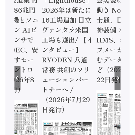
値額86兆円
2026年は新たに
動き Noetr
三菱電機とソニ
16工場追加 日立
士通、日立 /
ミコン AIビ
ヴァンタラ米国
神装備 ×
ョンセンサで
工場も選出/ 【イ
HMS、老舗
 / IDEC、安
ンタビュー】
プメーカー
に動かすセー
RYODEN 八道
むデータ活用
ティコントロ
常務 共創のソリ
ど（2026年
（2026年8
ューションパー
22日発行）
日発行）
トナーへ /
（2026年7月29
日発行）