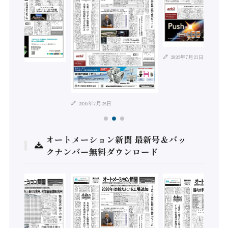
2026年7月21日
年8月4日
2026年7月28日
オートメーション新聞 最新号＆バッ
クナンバー無料ダウンロード