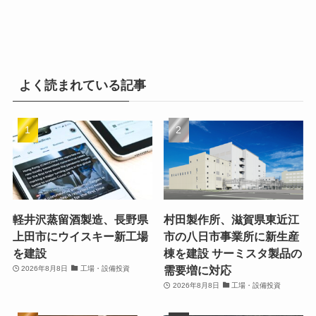
よく読まれている記事
軽井沢蒸留酒製造、長野県
村田製作所、滋賀県東近江
上田市にウイスキー新工場
市の八日市事業所に新生産
を建設
棟を建設 サーミスタ製品の
需要増に対応
2026年8月8日
工場・設備投資
2026年8月8日
工場・設備投資