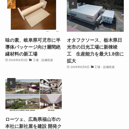
味の素、岐阜県可児市に半
オタフクソース、栃木県日
導体パッケージ向け層間絶
光市の日光工場に新棟竣
縁材料の新工場
工 生産能力を最大1.8倍に
拡大
2026年8月3日
工場・設備投資
2026年8月9日
工場・設備投資
ローツェ、広島県福山市の
本社に新社屋を建設 開発ク