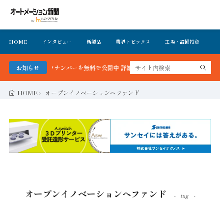
HOME
インタビュー
新製品
業界トピックス
工場・設備投資
イ
最新号＆バックナンバーを無料で公開中 詳細はこちら
お知らせ
HOME
オープンイノベーションへファンド
オープンイノベーションへファンド
tag