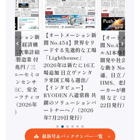
【オートメーション新
トメーション新
【オートメーショ
聞 No.454】世界をリ
.455】「経済構
聞 No.453】フィ
ードする先進的な工場
調査二次集計結
ルAI本格化へ 国産
「Lighthouse」
24年製造業 付
開発や社会実装に
2026年は新たに16工
86兆円 / 三
な動き Noetra、
場追加 日立ヴァンタ
とソニーセミコ
通、日立 / 兵神装備
ラ米国工場も選出/
ビジョンセンサ
HMS、老舗ポンプ
【インタビュー】
/ IDEC、安全
ーカーが挑むデー
RYODEN 八道常務 共
すセーフティコ
用 など（2026年7
創のソリューションパ
ラ（2026年
22日発行）
ートナーへ / （2026
日発行）
年7月29日発行）
最新号＆バックナンバー一覧