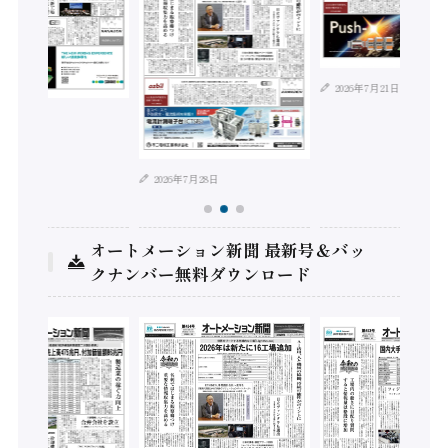
2026年7月21日
年8月4日
2026年7月28日
オートメーション新聞 最新号＆バッ
クナンバー無料ダウンロード