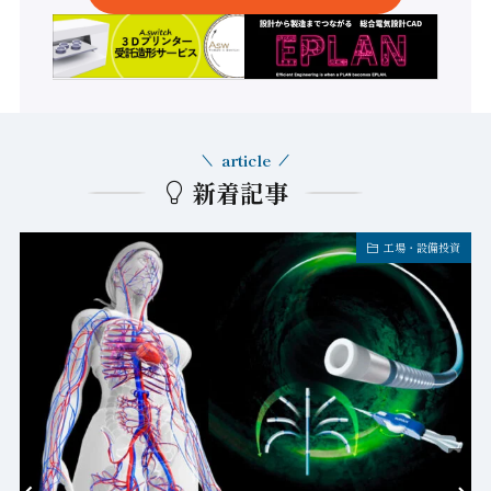
article
新着記事
工場・設備投資
20
岡
ン