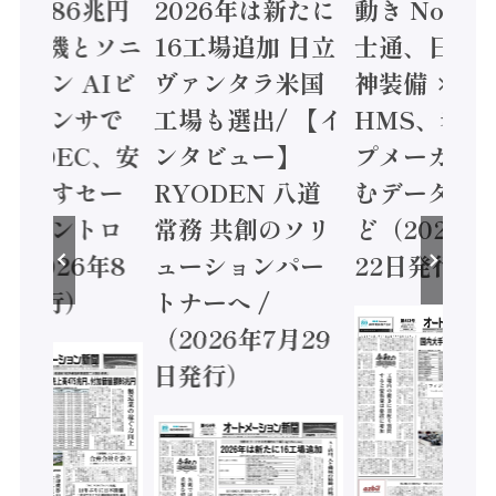
値額86兆円
2026年は新たに
動き Noetr
三菱電機とソニ
16工場追加 日立
士通、日立 /
ミコン AIビ
ヴァンタラ米国
神装備 ×
ョンセンサで
工場も選出/ 【イ
HMS、老舗
 / IDEC、安
ンタビュー】
プメーカー
に動かすセー
RYODEN 八道
むデータ活用
ティコントロ
常務 共創のソリ
ど（2026年
（2026年8
ューションパー
22日発行）
日発行）
トナーへ /
（2026年7月29
日発行）