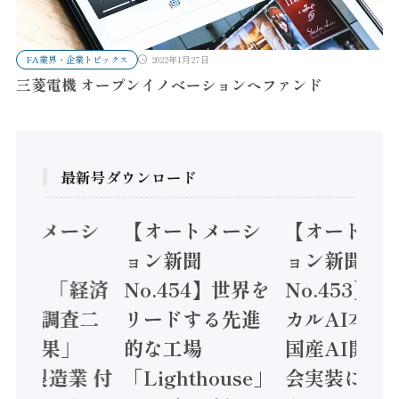
FA業界・企業トピックス
2022年1月27日
三菱電機 オープンイノベーションへファンド
最新号ダウンロード
オートメーシ
【オートメーシ
【オートメ
ン新聞
ョン新聞
ョン新聞
.455】「経済
No.454】世界を
No.453】
造実態調査二
リードする先進
カルAI本格
集計結果」
的な工場
国産AI開発
24年製造業 付
「Lighthouse」
会実装に活