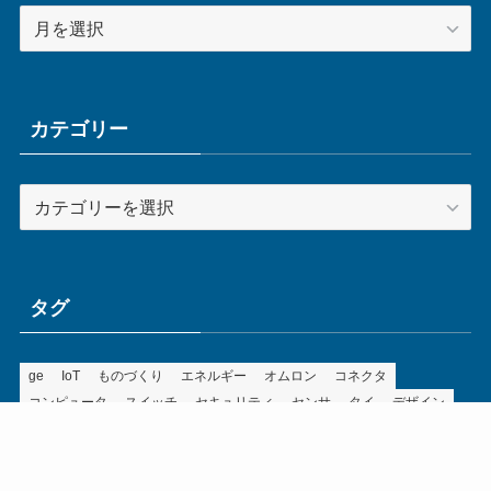
ア
ー
カ
イ
ブ
カテゴリー
カ
テ
ゴ
リ
ー
タグ
ge
IoT
ものづくり
エネルギー
オムロン
コネクタ
コンピュータ
スイッチ
セキュリティ
センサ
タイ
デザイン
デジタル
ドイツ
バリ
ライン
ロボット
三菱電機
中国
企業
制御機器
制御盤
効率化
動向
半導体
安全
展示会
採用
接続
搬送
改善
機械
液晶
温度
無線
物流