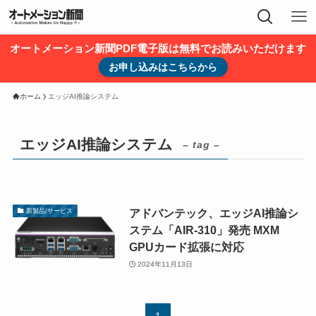
オートメーション新聞PDF電子版は無料でお読みいただけます
お申し込みはこちらから
ホーム
エッジAI推論システム
エッジAI推論システム
– tag –
アドバンテック、エッジAI推論シ
新製品/サービス
ステム「AIR-310」発売 MXM
GPUカード拡張に対応
2024年11月13日
1