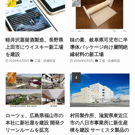
軽井沢蒸留酒製造、長野県
味の素、岐阜県可児市に半
上田市にウイスキー新工場
導体パッケージ向け層間絶
を建設
縁材料の新工場
2026年8月8日
工場・設備投資
2026年8月3日
工場・設備投資
ローツェ、広島県福山市の
村田製作所、滋賀県東近江
本社に新社屋を建設 開発ク
市の八日市事業所に新生産
リーンルームを拡充
棟を建設 サーミスタ製品の