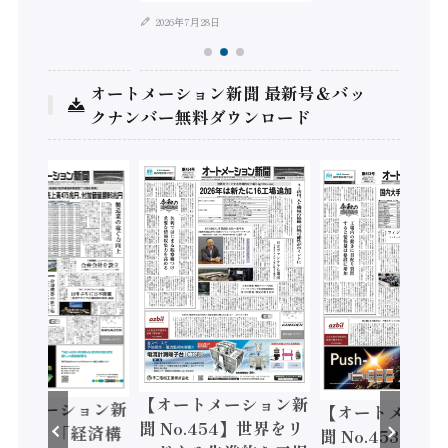
2026年7月28日
オートメーション新聞 最新号＆バッ
クナンバー無料ダウンロード
【オートメーション新
ートメーション新
【オートメーシ
聞 No.454】世界をリ
o.455】「経済構
聞 No.453】フ