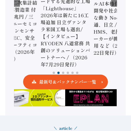
ードする先進的な工場
態調査二次集計結
ルAI本格化へ 国
「Lighthouse」
024年製造業 付
開発や社会実装
2026年は新たに16工
額86兆円 / 三
な動き Noetra
場追加 日立ヴァンタ
機とソニーセミコ
通、日立 / 兵神
ラ米国工場も選出/
AIビジョンセンサ
HMS、老舗ポン
【インタビュー】
 / IDEC、安全
ーカーが挑むデ
RYODEN 八道常務 共
かすセーフティコ
用 など（2026
創のソリューションパ
ローラ（2026年
22日発行）
ートナーへ / （2026
5日発行）
年7月29日発行）
最新号＆バックナンバー一覧
article