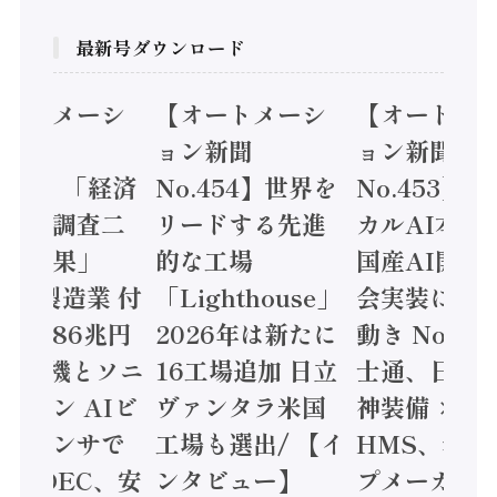
最新号ダウンロード
オートメーシ
【オートメーシ
【オートメ
ン新聞
ョン新聞
ョン新聞
.455】「経済
No.454】世界を
No.453】
造実態調査二
リードする先進
カルAI本格
集計結果」
的な工場
国産AI開発
24年製造業 付
「Lighthouse」
会実装に活
値額86兆円
2026年は新たに
動き Noetr
三菱電機とソニ
16工場追加 日立
士通、日立 /
ミコン AIビ
ヴァンタラ米国
神装備 ×
ョンセンサで
工場も選出/ 【イ
HMS、老舗
 / IDEC、安
ンタビュー】
プメーカー