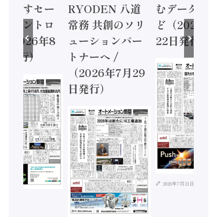
に動かすセー
RYODEN 八道
むデータ活用
ティコントロ
常務 共創のソリ
ど（2026年
（2026年8
ューションパー
22日発行）
日発行）
トナーへ /
（2026年7月29
日発行）
2026年7月21日
年8月4日