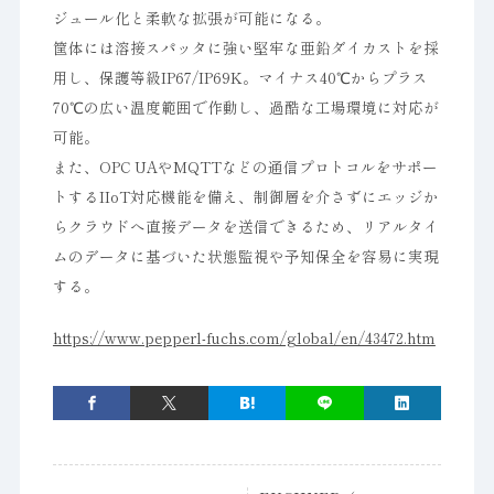
ジュール化と柔軟な拡張が可能になる。
筐体には溶接スパッタに強い堅牢な亜鉛ダイカストを採
用し、保護等級IP67/IP69K。マイナス40℃からプラス
70℃の広い温度範囲で作動し、過酷な工場環境に対応が
可能。
また、OPC UAやMQTTなどの通信プロトコルをサポー
トするIIoT対応機能を備え、制御層を介さずにエッジか
らクラウドへ直接データを送信できるため、リアルタイ
ムのデータに基づいた状態監視や予知保全を容易に実現
する。
https://www.pepperl-fuchs.com/global/en/43472.htm