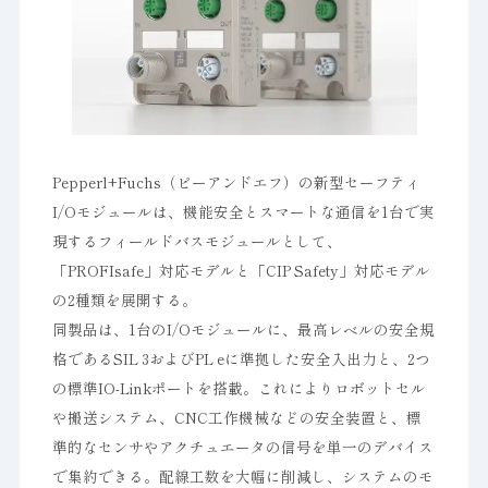
Pepperl+Fuchs（ピーアンドエフ）の新型セーフティ
I/Oモジュールは、機能安全とスマートな通信を1台で実
現するフィールドバスモジュールとして、
「PROFIsafe」対応モデルと「CIP Safety」対応モデル
の2種類を展開する。
同製品は、1台のI/Oモジュールに、最高レベルの安全規
格であるSIL 3およびPL eに準拠した安全入出力と、2つ
の標準IO-Linkポートを搭載。これによりロボットセル
や搬送システム、CNC工作機械などの安全装置と、標
準的なセンサやアクチュエータの信号を単一のデバイス
で集約できる。配線工数を大幅に削減し、システムのモ