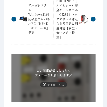
EUCHNER（
アルゴシステ
オイヒナー）安
ム、
全キーシステム
Windows11対
「CKS2」ロッ
応の産業用パネ
クアウトや認証
ルPC「NP4D
など多目的に利
IoTシリーズ」
用可能【安全・
発売
セーフティ特
集】
この記事が気に入ったら
フォローをお願いします！
フォローする