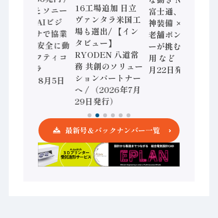
16工場追加 日立
三菱電機とソニー
富士通、日立 / 兵
ヴァンタラ米国工
セミコン AIビジ
神装備 × HMS、
場も選出/ 【イン
ョンセンサで協業
老舗ポンプメーカ
タビュー】
/ IDEC、安全に動
ーが挑むデータ活
RYODEN 八道常
かすセーフティコ
用 など（2026年7
務 共創のソリュー
ントローラ
月22日発行）
ションパートナー
（2026年8月5日
へ / （2026年7月
発行）
29日発行）
最新号＆バックナンバー一覧