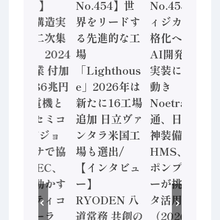
No.455】
No.454】世
No.453】フ
「経済構造実
界をリードす
ィジカルAI本
態調査二次集
る先進的な工
格化へ 国産
計結果」2024
場
AI開発や社会
年製造業 付加
「Lighthous
実装に活発な
価値額86兆円
e」2026年は
動き
/ 三菱電機と
新たに16工場
Noetra、富士
ソニーセミコ
追加 日立ヴァ
通、日立 / 兵
ン AIビジョ
ンタラ米国工
神装備 ×
ンセンサで協
場も選出/
HMS、老舗
業 / IDEC、
【インタビュ
ポンプメーカ
安全に動かす
ー】
ーが挑むデー
セーフティコ
RYODEN 八
タ活用 など
ントローラ
道常務 共創の
（2026年7月