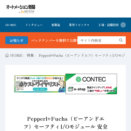
HOME
インタビュー
新製品
業界トピックス
工場・設備投資
イ
最新号＆バックナンバーを無料で公開中 詳細はこちら
お知らせ
HOME
特集
Pepperl+Fuchs（ピーアンドエフ）セーフティI/Oモジ
Pepperl+Fuchs（ピーアンドエ
フ）セーフティI/Oモジュール 安全