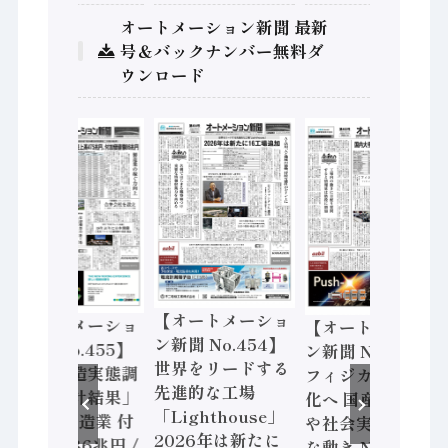
オートメーション新聞 最新
号＆バックナンバー無料ダ
ウンロード
【オートメーショ
【オートメーショ
【オートメーショ
ン新聞 No.454】
ン新聞 No.455】
ン新聞 No.453】
世界をリードする
「経済構造実態調
フィジカルAI本格
先進的な工場
査二次集計結果」
化へ 国産AI開発
「Lighthouse」
2024年製造業 付
や社会実装に活発
2026年は新たに
加価値額86兆円 /
な動き Noetra、