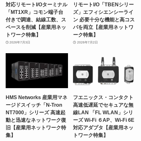
対応リモートI/Oターミナル
リモートI/O「TBENシリー
「MT1XR」コモン端子台
ズ」エフィシエンシーライ
付きで調達、結線工数、ス
ン 必要十分な機能と高コス
ペースを削減【産業用ネッ
パを両立【産業用ネットワ
トワーク特集】
ーク特集】
2026年7月3日
2026年7月2日
HMS Networks 産業用マネ
フエニックス・コンタクト
ージドスイッチ「N-Tron
高速低遅延でセキュアな無
NT7000」シリーズ 高速起
線LAN 「FL WLAN」シリ
動と迅速なネットワーク復
ーズ Wi-Fi ６AP、Wi-Fi 6E
旧【産業用ネットワーク特
対応アダプタ【産業用ネッ
集】
トワーク特集】