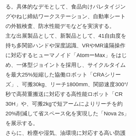
る。具体的なデモとして、食品向けパレタイジン
グやねじ締結ワークステーション、自動車シート
の外観検査、防水性能デモなどを実演する。
主な出展製品として、新製品として、41自由度を
持ち多関節ハンドや深度認識、VRやMR遠隔操作
に対応するヒューマノイド「AtomーMax」をはじ
め、一体型ジョイントを採用し、サイクルタイム
を最大25%短縮した協働ロボット「CRAシリー
ズ」、可搬30kg、リーチ1800mm、関節速度300°/
秒で高荷重搬送に対応する高性能ロボット「CR
30H」や、可搬2kgで短アームによりリーチを約
20%削減して省スペース化を実現した「Nova 2s」
を展示する。
さらに、粉塵や湿気、油環境に対応する高い防護