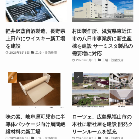
軽井沢蒸留酒製造、長野県
村田製作所、滋賀県東近江
上田市にウイスキー新工場
市の八日市事業所に新生産
を建設
棟を建設 サーミスタ製品の
需要増に対応
2026年8月8日
工場・設備投資
2026年8月8日
工場・設備投資
味の素、岐阜県可児市に半
ローツェ、広島県福山市の
導体パッケージ向け層間絶
本社に新社屋を建設 開発ク
縁材料の新工場
リーンルームを拡充
2026年8月3日
工場・設備投資
2026年8月3日
工場・設備投資