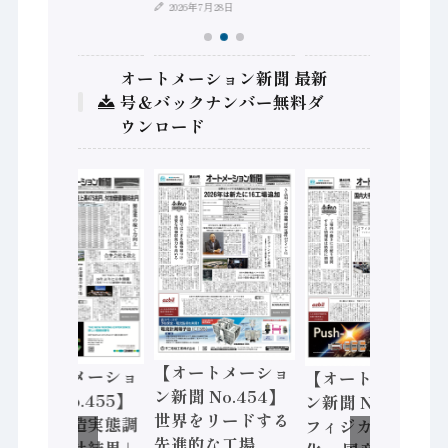
2026年7月28日
オートメーション新聞 最新
号＆バックナンバー無料ダ
ウンロード
【オートメーショ
【オートメーショ
【オートメーショ
ン新聞 No.454】
ン新聞 No.455】
ン新聞 No.453】
世界をリードする
「経済構造実態調
フィジカルAI本格
先進的な工場