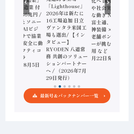
査二次集計結果」
化へ 国産AI開発
「Lighthouse」
2024年製造業 付
や社会実装に活発
2026年は新たに
加価値額86兆円 /
な動き Noetra、
16工場追加 日立
三菱電機とソニー
富士通、日立 / 兵
ヴァンタラ米国工
セミコン AIビジ
神装備 × HMS、
場も選出/ 【イン
ョンセンサで協業
老舗ポンプメーカ
タビュー】
/ IDEC、安全に動
ーが挑むデータ活
RYODEN 八道常
かすセーフティコ
用 など（2026年7
務 共創のソリュー
ントローラ
月22日発行）
ションパートナー
（2026年8月5日
へ / （2026年7月
発行）
29日発行）
最新号＆バックナンバー一覧