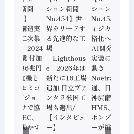
ション新聞
ション新聞
ション新聞
No.455】
No.454】世
No.453】フ
「経済構造実
界をリードす
ィジカルAI本
態調査二次集
る先進的な工
格化へ 国産
計結果」2024
場
AI開発や社会
年製造業 付加
「Lighthous
実装に活発な
価値額86兆円
e」2026年は
動き
/ 三菱電機と
新たに16工場
Noetra、富士
ソニーセミコ
追加 日立ヴァ
通、日立 / 兵
ン AIビジョ
ンタラ米国工
神装備 ×
ンセンサで協
場も選出/
HMS、老舗
業 / IDEC、
【インタビュ
ポンプメーカ
安全に動かす
ー】
ーが挑むデー