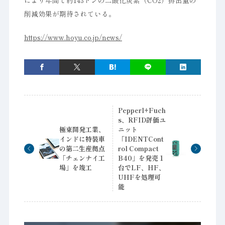
により年間で約143トンの二酸化炭素（CO2）排出量の
削減効果が期待されている。
https://www.hoyu.co.jp/news/
Pepperl+Fuch
s、RFID評価ユ
極東開発工業、
ニット
インドに特装車
「IDENTCont
の第二生産拠点
rol Compact
「チェンナイ工
B40」を発売 1
場」を竣工
台でLF、HF、
UHFを処理可
能