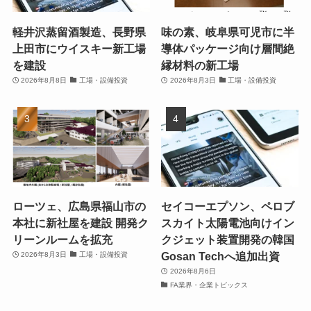
軽井沢蒸留酒製造、長野県
味の素、岐阜県可児市に半
上田市にウイスキー新工場
導体パッケージ向け層間絶
を建設
縁材料の新工場
2026年8月8日
工場・設備投資
2026年8月3日
工場・設備投資
ローツェ、広島県福山市の
セイコーエプソン、ペロブ
本社に新社屋を建設 開発ク
スカイト太陽電池向けイン
リーンルームを拡充
クジェット装置開発の韓国
Gosan Techへ追加出資
2026年8月3日
工場・設備投資
2026年8月6日
FA業界・企業トピックス