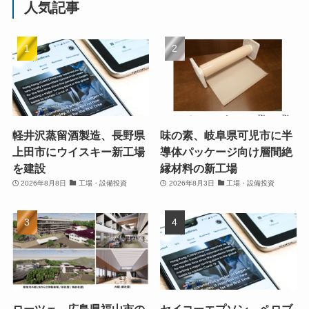
人気記事
軽井沢蒸留酒製造、長野県
味の素、岐阜県可児市に半
上田市にウイスキー新工場
導体パッケージ向け層間絶
を建設
縁材料の新工場
2026年8月8日
工場・設備投資
2026年8月3日
工場・設備投資