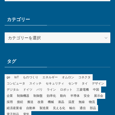
カ
イ
ブ
カテゴリー
カ
テ
ゴ
リ
ー
タグ
ge
IoT
ものづくり
エネルギー
オムロン
コネクタ
コンピュータ
スイッチ
セキュリティ
センサ
タイ
デザイン
デジタル
ドイツ
バリ
ライン
ロボット
三菱電機
中国
企業
制御機器
制御盤
効率化
動向
半導体
安全
展示会
採用
接続
搬送
改善
機械
液晶
温度
無線
物流
経済産業省
自動車
製造業
見える化
輸出
通信
部品
電子部品
電気