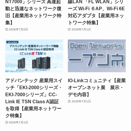
NT7000」シリーズ 高速起
線LAN 「FL WLAN」シリ
動と迅速なネットワーク復
ーズ Wi-Fi ６AP、Wi-Fi 6E
旧【産業用ネットワーク特
対応アダプタ【産業用ネッ
集】
トワーク特集】
2026年7月2日
2026年7月1日
アドバンテック 産業用スイ
IO-Linkコミュニティ【産業
ッチ「EKI-2000シリーズ・
オープンネット展 展示・
EKI-7000シリーズ」CC-
デモ内容】
Link IE TSN Class A認証
2026年7月1日
を取得【産業用ネットワー
ク特集】
2026年7月1日