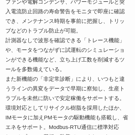
ファンや電解コンデンサ、パワーモジュールと突
入電流防止回路の寿命警告をモニタで即座に確認
でき、メンテナンス時期を事前に把握し、トリッ
プなどのトラブル防止が可能。
計測器なしで波形を確認できる「トレース機能」
や、モータをつながずに試運転のシミュレーショ
ンができる機能など、立ち上げ工数を削減するツ
ールを多数備えている。
また新機能の「非定常診断」により、いつもと違
うラインの異変をデータで早期に察知し、生産ト
ラブルを未然に防いで安定稼働をサポートする。
環境対応としてリサイクル樹脂を採用したほか、
IMモータに加えPMモータの駆動機能も搭載し、省
エネをサポート。Modbus-RTU通信に標準対応