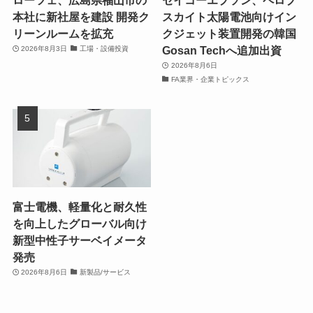
ローツェ、広島県福山市の
セイコーエプソン、ペロブ
本社に新社屋を建設 開発ク
スカイト太陽電池向けイン
リーンルームを拡充
クジェット装置開発の韓国
Gosan Techへ追加出資
2026年8月3日
工場・設備投資
2026年8月6日
FA業界・企業トピックス
富士電機、軽量化と耐久性
を向上したグローバル向け
新型中性子サーベイメータ
発売
2026年8月6日
新製品/サービス