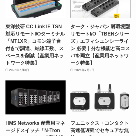
東洋技研 CC-Link IE TSN
ターク・ジャパン 耐環境型
対応リモートI/Oターミナル
リモートI/O「TBENシリー
「MT1XR」コモン端子台
ズ」エフィシエンシーライ
付きで調達、結線工数、ス
ン 必要十分な機能と高コス
ペースを削減【産業用ネッ
パを両立【産業用ネットワ
トワーク特集】
ーク特集】
2026年7月3日
2026年7月2日
HMS Networks 産業用マネ
フエニックス・コンタクト
ージドスイッチ「N-Tron
高速低遅延でセキュアな無