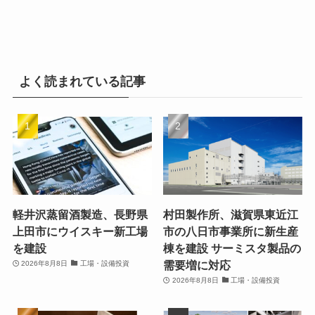
よく読まれている記事
軽井沢蒸留酒製造、長野県
村田製作所、滋賀県東近江
上田市にウイスキー新工場
市の八日市事業所に新生産
を建設
棟を建設 サーミスタ製品の
需要増に対応
2026年8月8日
工場・設備投資
2026年8月8日
工場・設備投資