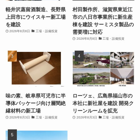
軽井沢蒸留酒製造、長野県
村田製作所、滋賀県東近江
上田市にウイスキー新工場
市の八日市事業所に新生産
を建設
棟を建設 サーミスタ製品の
需要増に対応
2026年8月8日
工場・設備投資
2026年8月8日
工場・設備投資
味の素、岐阜県可児市に半
ローツェ、広島県福山市の
導体パッケージ向け層間絶
本社に新社屋を建設 開発ク
縁材料の新工場
リーンルームを拡充
2026年8月3日
工場・設備投資
2026年8月3日
工場・設備投資