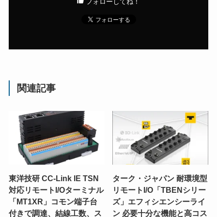
フォローしてね！
関連記事
東洋技研 CC-Link IE TSN
ターク・ジャパン 耐環境型
対応リモートI/Oターミナル
リモートI/O「TBENシリー
「MT1XR」コモン端子台
ズ」エフィシエンシーライ
付きで調達、結線工数、ス
ン 必要十分な機能と高コス