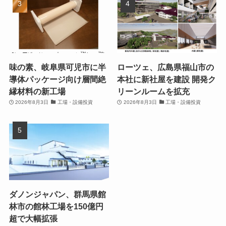
味の素、岐阜県可児市に半
ローツェ、広島県福山市の
導体パッケージ向け層間絶
本社に新社屋を建設 開発ク
縁材料の新工場
リーンルームを拡充
2026年8月3日
工場・設備投資
2026年8月3日
工場・設備投資
ダノンジャパン、群馬県館
林市の館林工場を150億円
超で大幅拡張