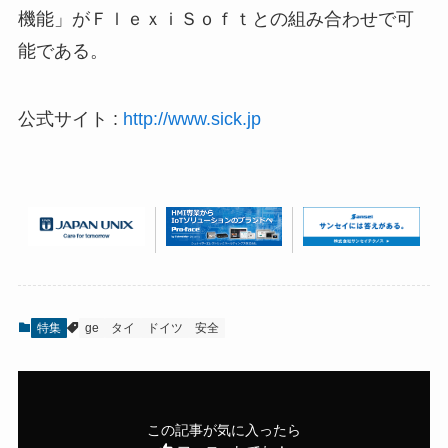
機能」がＦｌｅｘｉＳｏｆｔとの組み合わせで可
能である。
公式サイト :
http://www.sick.jp
特集
ge
タイ
ドイツ
安全
この記事が気に入ったら