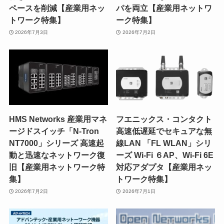
ペースを削減【産業用ネッ
パを両立【産業用ネットワ
トワーク特集】
ーク特集】
2026年7月3日
2026年7月2日
HMS Networks 産業用マネ
フエニックス・コンタクト
ージドスイッチ「N-Tron
高速低遅延でセキュアな無
NT7000」シリーズ 高速起
線LAN 「FL WLAN」シリ
動と迅速なネットワーク復
ーズ Wi-Fi ６AP、Wi-Fi 6E
旧【産業用ネットワーク特
対応アダプタ【産業用ネッ
集】
トワーク特集】
2026年7月2日
2026年7月1日