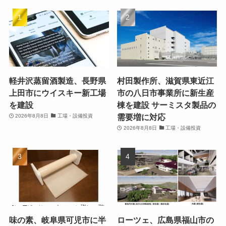
軽井沢蒸留酒製造、長野県
村田製作所、滋賀県東近江
上田市にウイスキー新工場
市の八日市事業所に新生産
を建設
棟を建設 サーミスタ製品の
需要増に対応
2026年8月8日
工場・設備投資
2026年8月8日
工場・設備投資
味の素、岐阜県可児市に半
ローツェ、広島県福山市の