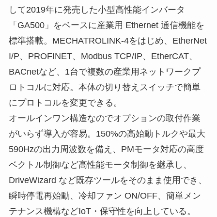
して2019年に発売した小型高性能インバータ
「GA500」をベースに産業用 Ethernet 通信機能を
標準搭載。MECHATROLINK-4をはじめ、EtherNet
I/P、PROFINET、Modbus TCP/IP、EtherCAT、
BACnetなど、1台で複数の産業用ネットワークプ
ロトコルに対応。本体の切り替えスイッチで簡単
にプロトコルを変更できる。
オールインワン構造なのでオプションの取付作業
がいらず導入が容易。150%の高始動トルクや最大
590Hzの出力周波数を備え、PMモータ対応の高度
ベクトル制御など高性能モータ制御を継承し、
DriveWizard など既存ツールをそのまま使用でき、
瞬時停電再始動、冷却ファン ON/OFF、簡単メン
テナンス機構などIoT・保守性を向上している。