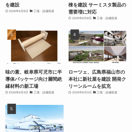
を建設
棟を建設 サーミスタ製品の
需要増に対応
2026年8月8日
工場・設備投資
2026年8月8日
工場・設備投資
味の素、岐阜県可児市に半
ローツェ、広島県福山市の
導体パッケージ向け層間絶
本社に新社屋を建設 開発ク
縁材料の新工場
リーンルームを拡充
2026年8月3日
工場・設備投資
2026年8月3日
工場・設備投資