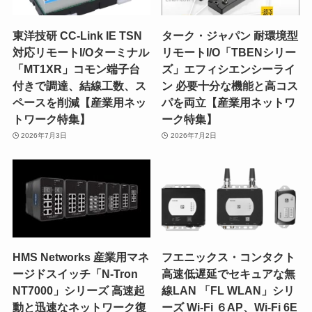
東洋技研 CC-Link IE TSN
ターク・ジャパン 耐環境型
対応リモートI/Oターミナル
リモートI/O「TBENシリー
「MT1XR」コモン端子台
ズ」エフィシエンシーライ
付きで調達、結線工数、ス
ン 必要十分な機能と高コス
ペースを削減【産業用ネッ
パを両立【産業用ネットワ
トワーク特集】
ーク特集】
2026年7月3日
2026年7月2日
HMS Networks 産業用マネ
フエニックス・コンタクト
ージドスイッチ「N-Tron
高速低遅延でセキュアな無
NT7000」シリーズ 高速起
線LAN 「FL WLAN」シリ
動と迅速なネットワーク復
ーズ Wi-Fi ６AP、Wi-Fi 6E