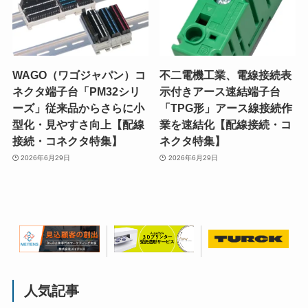
WAGO（ワゴジャパン）コ
不二電機工業、電線接続表
ネクタ端子台「PM32シリ
示付きアース速結端子台
ーズ」従来品からさらに小
「TPG形」アース線接続作
型化・見やすさ向上【配線
業を速結化【配線接続・コ
接続・コネクタ特集】
ネクタ特集】
2026年6月29日
2026年6月29日
人気記事