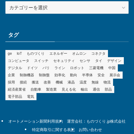
カ
テ
ゴ
リ
ー
タグ
ge
IoT
ものづくり
エネルギー
オムロン
コネクタ
コンピュータ
スイッチ
セキュリティ
センサ
タイ
デザイン
デジタル
ドイツ
バリ
ライン
ロボット
三菱電機
中国
企業
制御機器
制御盤
効率化
動向
半導体
安全
展示会
採用
接続
搬送
改善
機械
液晶
温度
無線
物流
経済産業省
自動車
製造業
見える化
輸出
通信
部品
電子部品
電気
オートメーション新聞利用規約
運営会社：ものづくり.jp株式会社
特定商取引に関する表記
お問い合わせ