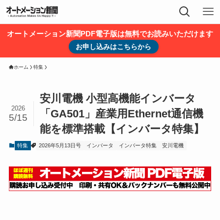
オートメーション新聞PDF電子版は無料でお読みいただけます
お申し込みはこちらから
ホーム
特集
安川電機 小型高機能インバータ
2026
「GA501」産業用Ethernet通信機
5/15
能を標準搭載【インバータ特集】
特集
2026年5月13日号
インバータ
インバータ特集
安川電機