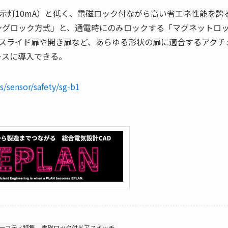
A、表示灯10mA）と低く、電磁ロック付ながら高い省エネ性能を誇
ングロック方式」と、通電時にのみロックする「マグネットロ
スライド扉や開き扉など、あらゆる形状の扉に適合するアクチ
レスに導入できる。
s/sensor/safety/sg-b1
ーフティ特集
電磁ロック付ドアスイッチ