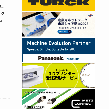
る。
ック
ュ