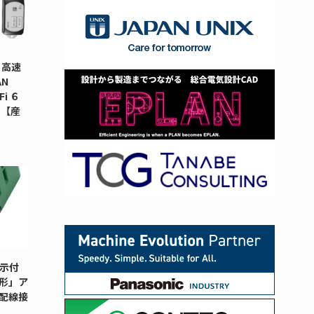
 高速
N
i ６
タ【産
示付
G形」ア
配線接