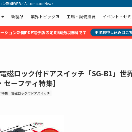
聞WEB／AutomationNews
ュ
新製品
業界トピックス
工場・設備投資
イベント・セミ
ーション新聞PDF電子版の定期購読は無料です
ボタお申し込みはこ
 電磁ロック付ドアスイッチ「SG-B1」世
・セーフティ特集】
ィ特集
電磁ロック付ドアスイッチ