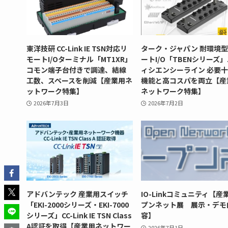
東洋技研 CC-Link IE TSN対応リ
ターク・ジャパン 耐環境
モートI/Oターミナル「MT1XR」
ートI/O「TBENシリーズ
コモン端子台付きで調達、結線
ィシエンシーライン 必要
工数、スペースを削減【産業用ネ
機能と高コスパを両立【産
ットワーク特集】
ネットワーク特集】
2026年7月3日
2026年7月2日
アドバンテック 産業用スイッチ
IO-Linkコミュニティ【産
「EKI-2000シリーズ・EKI-7000
プンネット展 展示・デモ
シリーズ」CC-Link IE TSN Class
容】
A認証を取得【産業用ネットワー
2026年7月1日