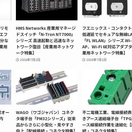
型リモ
HMS Networks 産業用マネージ
フエニックス・コンタクト
」エフ
ドスイッチ「N-Tron NT7000」
低遅延でセキュアな無線LA
十分な
シリーズ 高速起動と迅速なネッ
「FL WLAN」シリーズ Wi-F
業用
トワーク復旧【産業用ネットワ
AP、Wi-Fi 6E対応アダプ
ーク特集】
業用ネットワーク特集】
2026年7月2日
2026年7月1日
業オー
WAGO（ワゴジャパン）コネク
不二電機工業、電線接続表
内
タ端子台「PM32シリーズ」従来
きアース速結端子台「TP
品からさらに小型化・見やすさ
ース線接続作業を速結化【
向上【配線接続・コネクタ特集】
続・コネクタ特集】