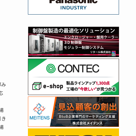
厚み
応
場
引き
場