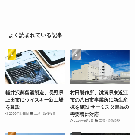
よく読まれている記事
軽井沢蒸留酒製造、長野県
村田製作所、滋賀県東近江
上田市にウイスキー新工場
市の八日市事業所に新生産
を建設
棟を建設 サーミスタ製品の
需要増に対応
2026年8月8日
工場・設備投資
2026年8月8日
工場・設備投資