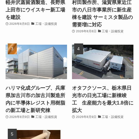
軽井沢蒸留酒製造、長野県
村田製作所、滋賀県東近江
上田市にウイスキー新工場
市の八日市事業所に新生産
を建設
棟を建設 サーミスタ製品の
需要増に対応
2026年8月8日
工場・設備投資
2026年8月8日
工場・設備投資
ハリマ化成グループ、兵庫
オタフクソース、栃木県日
県加古川市の加古川製造所
光市の日光工場に新棟竣
内に半導体レジスト用樹脂
工 生産能力を最大1.8倍に
の新工場と新研究棟
拡大
2026年8月9日
工場・設備投資
2026年8月9日
工場・設備投資