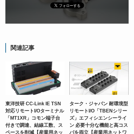
関連記事
東洋技研 CC-Link IE TSN
ターク・ジャパン 耐環境型
対応リモートI/Oターミナル
リモートI/O「TBENシリー
「MT1XR」コモン端子台
ズ」エフィシエンシーライ
付きで調達、結線工数、ス
ン 必要十分な機能と高コス
ペースを削減【産業用ネッ
パを両立【産業用ネットワ