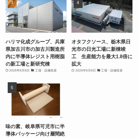
ハリマ化成グループ、兵庫
オタフクソース、栃木県日
県加古川市の加古川製造所
光市の日光工場に新棟竣
内に半導体レジスト用樹脂
工 生産能力を最大1.8倍に
の新工場と新研究棟
拡大
2026年8月9日
工場・設備投資
2026年8月9日
工場・設備投資
味の素、岐阜県可児市に半
導体パッケージ向け層間絶