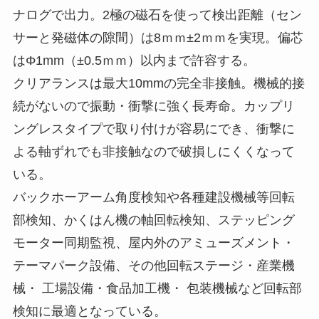
ナログで出力。2極の磁石を使って検出距離（セン
サーと発磁体の隙間）は8ｍｍ±2ｍｍを実現。偏芯
はΦ1mm（±0.5ｍｍ）以内まで許容する。
クリアランスは最大10mmの完全非接触。機械的接
続がないので振動・衝撃に強く長寿命。カップリ
ングレスタイプで取り付けが容易にでき、衝撃に
よる軸ずれでも非接触なので破損しにくくなって
いる。
バックホーアーム角度検知や各種建設機械等回転
部検知、かくはん機の軸回転検知、ステッピング
モーター同期監視、屋内外のアミューズメント・
テーマパーク設備、その他回転ステージ・産業機
械・ 工場設備・食品加工機・ 包装機械など回転部
検知に最適となっている。